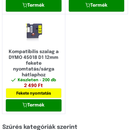
OCÉ
Termék
Termék
OKI
Olivetti
Panasonic
Pantum
Kompatibilis szalag a
Papyrus
DYMO 45018 D1 12mm
fekete
Philips
nyomtatás/sárga
hátlaphoz
Printronix
Készleten
- 200 db
2 490
Ft
12 mm
Ricoh
Fekete nyomtatás
Samsung
Termék
Sharp
Star Micronics
Szűrés kategóriák szerint