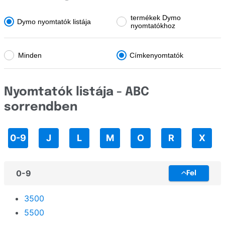
TallyGenicom
termékek Dymo
Dymo nyomtatók listája
Toshiba
nyomtatókhoz
Triumph-Adler
Minden
Címkenyomtatók
UPrint
Unassigned
Nyomtatók listája - ABC
Utax
sorrendben
Xerox
0-9
J
L
M
O
R
X
Zebra
0-9
Fel
3500
5500