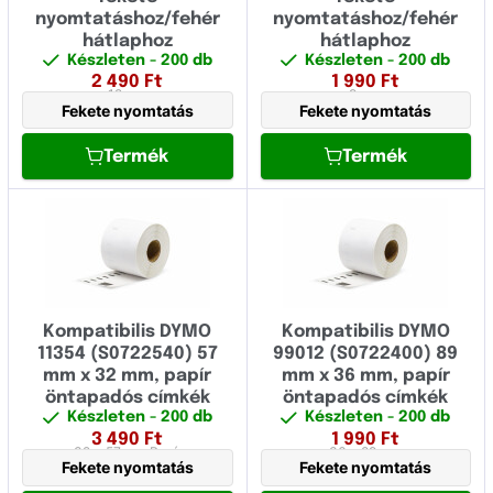
nyomtatáshoz/fehér
nyomtatáshoz/fehér
M
Fujitsu
hátlaphoz
hátlaphoz
Omega
Készleten
- 200 db
Készleten
- 200 db
Fullmark
2 490
Ft
1 990
Ft
12 mm
9 mm
RHINO
Fekete nyomtatás
Fekete nyomtatás
GIGAPRINT
XTL
Termék
Termék
HP
IBM
Image
Konica Minolta
Kyocera
Kompatibilis DYMO
Kompatibilis DYMO
11354 (S0722540) 57
99012 (S0722400) 89
Lexmark
mm x 32 mm, papír
mm x 36 mm, papír
öntapadós címkék
öntapadós címkék
Logo
Készleten
- 200 db
Készleten
- 200 db
3 490
Ft
1 990
Ft
32 x 57 mm
Papír
36 x 89 mm
Novus
Fekete nyomtatás
Fekete nyomtatás