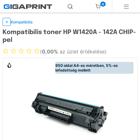
0
Kompatibilis
<
Kompatibilis toner HP W1420A - 142A CHIP-
pel
(
0,00%
az üzlet értékelése)
950 oldal A4-es méretben, 5%-os
lefedettség mellett