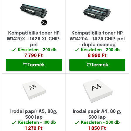
Kompatibilis toner HP
Kompatibilis toner HP
W1420X - 142A XL CHIP-
W1420A - 142A CHIP-pel
pel
- dupla csomag
Készleten
- 200 db
Készleten
- 200 db
7 790
Ft
8 990
Ft
Termék
Termék
Irodai papír A5, 80g,
Irodai papír A4, 80 g,
500 lap
500 lap
Készleten
- 100 db
Készleten
- 200 db
1 270
Ft
1 850
Ft