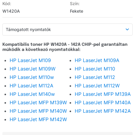
Kód:
Szín:
W1420A
Fekete
Támogatott nyomtatók
Támogatott nyomtatók
Kompatibilis toner HP W1420A - 142A CHIP-pel garantáltan
működik a következő nyomtatókkal:
Részletes leírás
HP LaserJet M109
HP LaserJet M109A
Webáruház értékelés
HP LaserJet M109W
HP LaserJet M110
Kérdezzen
HP LaserJet M110w
HP LaserJet M112
HP LaserJet M112A
HP LaserJet M112W
HP LaserJet M140w
HP LaserJet MFP M139A
HP LaserJet MFP M139W
HP LaserJet MFP M140A
HP LaserJet MFP M140W
HP LaserJet MFP M142A
HP LaserJet MFP M142W