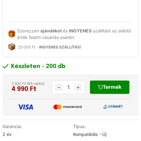
Szerezzen
ajándékot
és
INGYENES
szállítást az alábbi
érték feletti vásárlás esetén:
25 000 Ft -
INGYENES SZÁLLÍTÁS!
Készleten
- 200 db
3 930 Ft ÁFA nélkül
Termék
4 990
Ft
Garancia:
Típus:
2 év
Kompatibilis - Új