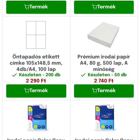
Termék
Termék
Öntapadós etikett
Prémium irodai papír
címke 105x148,5 mm,
A4, 80 g, 500 lap, A
4db/A4, 100 lap
minőség
Készleten
- 200 db
Készleten
- 50 db
2 290
Ft
2 740
Ft
Termék
Termék