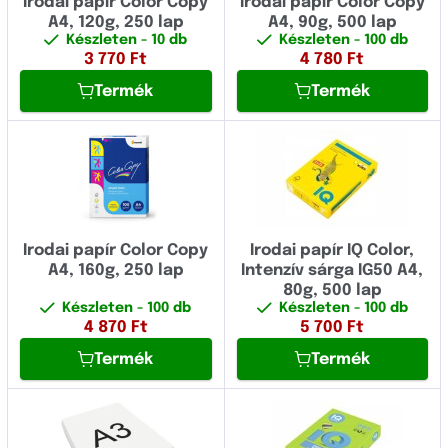
Irodai papír Color Copy
Irodai papír Color Copy
A4, 120g, 250 lap
A4, 90g, 500 lap
Készleten
- 10 db
Készleten
- 100 db
3 770
Ft
4 780
Ft
Termék
Termék
Irodai papír Color Copy
Irodai papír IQ Color,
A4, 160g, 250 lap
Intenzív sárga IG50 A4,
80g, 500 lap
Készleten
- 100 db
Készleten
- 100 db
4 870
Ft
5 700
Ft
Termék
Termék