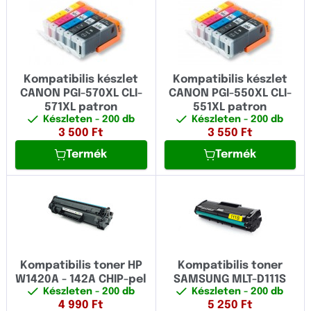
Kompatibilis készlet
Kompatibilis készlet
CANON PGI-570XL CLI-
CANON PGI-550XL CLI-
571XL patron
551XL patron
Készleten
- 200 db
Készleten
- 200 db
3 500
Ft
3 550
Ft
Termék
Termék
Kompatibilis toner HP
Kompatibilis toner
W1420A - 142A CHIP-pel
SAMSUNG MLT-D111S
Készleten
- 200 db
Készleten
- 200 db
4 990
Ft
5 250
Ft