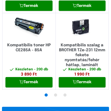
Termék
Termék
Kompatibilis toner HP
Kompatibilis szalag a
CE285A - 85A
BROTHER TZe-231 12mm
fekete
nyomtatás/fehér
hátlap, laminált
Készleten
- 200 db
Készleten
- 200 db
3 890
Ft
1 990
Ft
Termék
Termék
•
•
•