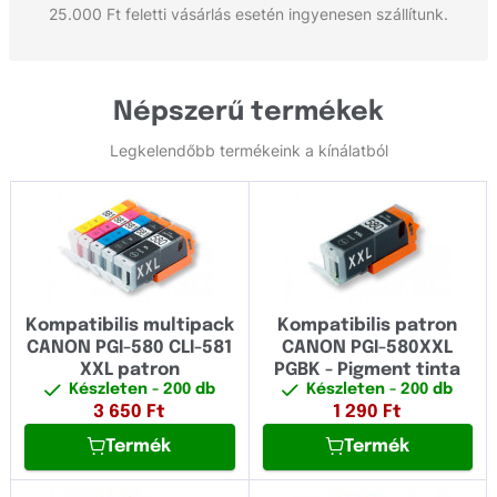
25.000 Ft feletti vásárlás esetén ingyenesen szállítunk.
Népszerű termékek
Legkelendőbb termékeink a kínálatból
Kompatibilis multipack
Kompatibilis patron
CANON PGI-580 CLI-581
CANON PGI-580XXL
XXL patron
PGBK - Pigment tinta
Készleten
- 200 db
Készleten
- 200 db
3 650
Ft
1 290
Ft
Termék
Termék