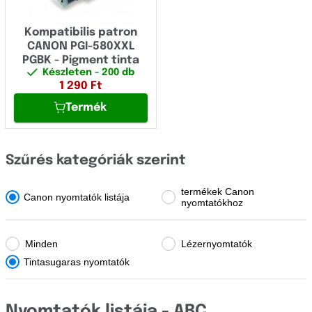
OCÉ
GP
OKI
Kompatibilis patron
GX
CANON PGI-580XXL
Olivetti
PGBK - Pigment tinta
IRA
Készleten
- 200 db
Panasonic
1 290
Ft
Image Class
Termék
Pantum
Image Press
Papyrus
Image Runner
Szűrés kategóriák szerint
Philips
Imagerunner
Printronix
termékek Canon
Canon nyomtatók listája
nyomtatókhoz
JX
Ricoh
L
Samsung
Minden
Lézernyomtatók
LBP
Tintasugaras nyomtatók
Sharp
Laser Class
Star Micronics
Nyomtatók listája - ABC
MF