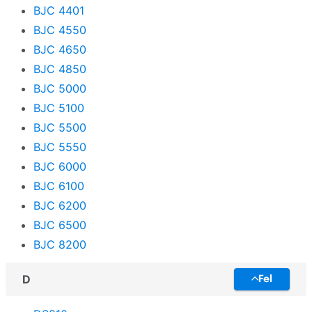
BJC 4401
i-SENSYS LBP
BJC 4550
i-SENSYS MF
BJC 4650
iP
BJC 4850
BJC 5000
iPF
BJC 5100
iR
BJC 5500
BJC 5550
iX
BJC 6000
imagePROGRAF
BJC 6100
mini
BJC 6200
BJC 6500
BJC 8200
D
Fel