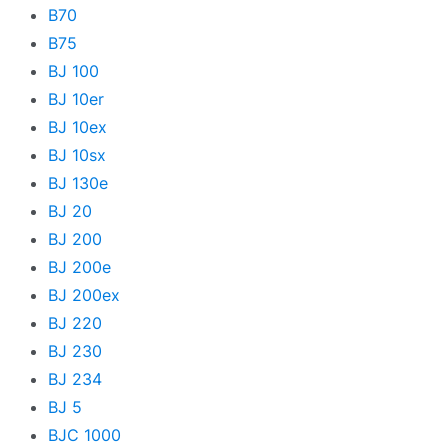
PIXMA G
B70
B75
PIXMA MG
BJ 100
PIXMA MP
BJ 10er
PIXMA MX
BJ 10ex
BJ 10sx
PIXMA PRO
BJ 130e
PIXMA TR
BJ 20
PIXMA TS
BJ 200
BJ 200e
PIXMA i
BJ 200ex
PIXMA iP
BJ 220
PIXMA iX
BJ 230
BJ 234
PIXMA mini
BJ 5
Pixma
BJC 1000