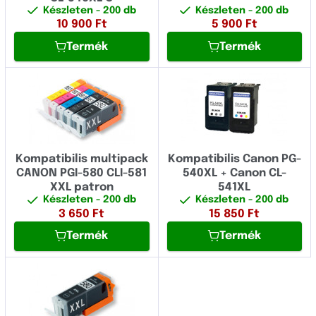
Készleten
- 200 db
Készleten
- 200 db
CFX
Fujitsu
10 900
Ft
5 900
Ft
CLB
Termék
Termék
Fullmark
CLC
GIGAPRINT
CP
HP
Copia
IBM
D
Image
Kompatibilis multipack
Kompatibilis Canon PG-
CANON PGI-580 CLI-581
540XL + Canon CL-
ES
Konica Minolta
XXL patron
541XL
FC
Készleten
- 200 db
Készleten
- 200 db
Kyocera
3 650
Ft
15 850
Ft
FP
Termék
Termék
Lexmark
FX
Logo
Fax
Novus
FaxPhone