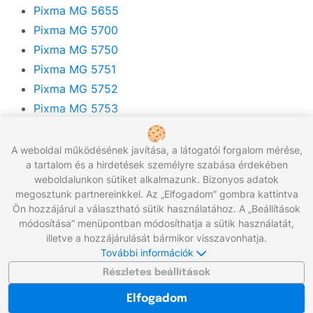
Pixma MG 5655
Pixma MG 5700
Pixma MG 5750
Pixma MG 5751
Pixma MG 5752
Pixma MG 5753
Pixma MG 6120
Pixma MG 6150
A weboldal működésének javítása, a látogatói forgalom mérése,
a tartalom és a hirdetések személyre szabása érdekében
Pixma MG 6170
weboldalunkon sütiket alkalmazunk. Bizonyos adatok
Pixma MG 6200
megosztunk partnereinkkel. Az „Elfogadom” gombra kattintva
Pixma MG 6250
Ön hozzájárul a választható sütik használatához. A „Beállítások
módosítása” menüpontban módosíthatja a sütik használatát,
Pixma MG 6300
illetve a hozzájárulását bármikor visszavonhatja.
Pixma MG 6350
További információk
Pixma MG 6400
Részletes beállítások
Pixma MG 6450
Elfogadom
Pixma MG 6600