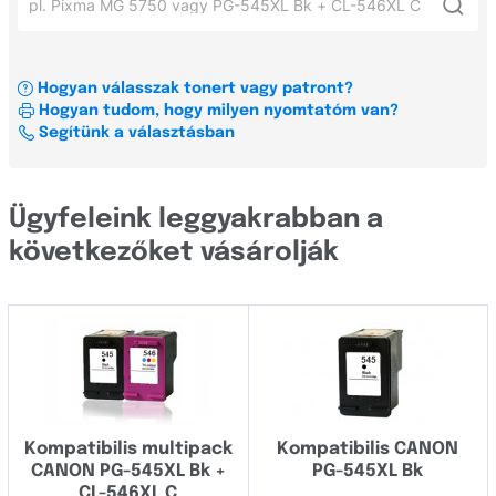
Xerox
Canon Pixma TS 5050
BIJ
OKI
Canon Pixma iP 4300
BJ
Hogyan válasszak tonert vagy patront?
Címkenyomtató és szalag konfigurátor
Canon i-Sensys MF643Cdw
Hogyan tudom, hogy milyen nyomtatóm van?
BJC
Minden gyártó
Segítünk a választásban
Canon Pixma MG 3650
C
Canon i-Sensys MF633cdw
Minden sorozat
Brady
Ügyfeleink leggyakrabban a
Brother
következőket vásárolják
B
Canon
BC
Casio
BIJ
Dell
BJ
Develop
BJC
Kompatibilis multipack
Kompatibilis CANON
Dymo
CANON PG-545XL Bk +
PG-545XL Bk
C
Epson
CL-546XL C