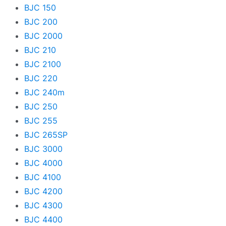
Pro
BJC 150
BJC 200
S
BJC 2000
SELPHY
BJC 210
BJC 2100
SmartBase
BJC 220
T-Fax
BJC 240m
TM
BJC 250
BJC 255
TR
BJC 265SP
TS
BJC 3000
W
BJC 4000
BJC 4100
i
BJC 4200
i-SENSYS
BJC 4300
i-SENSYS Fax
BJC 4400