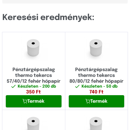
Minden tengely átmérő
Lapozható
35 mm
80 mm
0 mm
40 mm
Keresési eredmények:
12 mm
45 mm
17 mm
50 mm
60 mm
70 mm
Pénztárgépszalag
Pénztárgépszalag
thermo tekercs
thermo tekercs
57/40/12 fehér hőpapír
80/80/12 fehér hőpapír
Készleten
- 200 db
Készleten
- 50 db
350
Ft
740
Ft
Termék
Termék