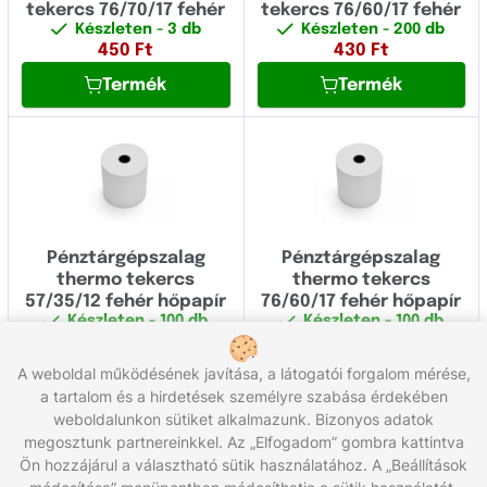
tekercs 76/70/17 fehér
tekercs 76/60/17 fehér
Készleten
- 3 db
Készleten
- 200 db
450
Ft
430
Ft
Termék
Termék
Pénztárgépszalag
Pénztárgépszalag
thermo tekercs
thermo tekercs
57/35/12 fehér hőpapír
76/60/17 fehér hőpapír
Készleten
- 100 db
Készleten
- 100 db
480
Ft
520
Ft
A weboldal működésének javítása, a látogatói forgalom mérése,
Termék
Termék
a tartalom és a hirdetések személyre szabása érdekében
weboldalunkon sütiket alkalmazunk. Bizonyos adatok
Összesen 12 termék
megosztunk partnereinkkel. Az „Elfogadom” gombra kattintva
Ön hozzájárul a választható sütik használatához. A „Beállítások