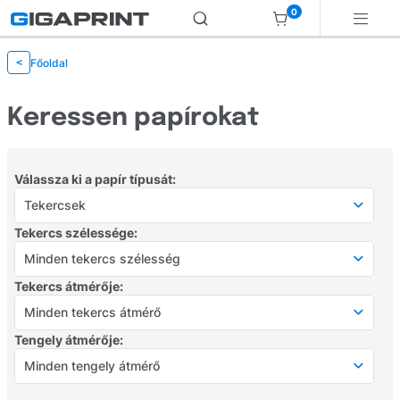
0
Főoldal
<
Keressen papírokat
Válassza ki a papír típusát:
Tekercsek
Tekercs szélessége:
Válasszon papír típust
Minden tekercs szélesség
Öntapadós címkék
Tekercs átmérője:
Minden tekercs szélesség
Irodai
Minden tekercs átmérő
0 mm
Tengely átmérője:
Fotópapír
Minden tekercs átmérő
57 mm
Minden tengely átmérő
Tekercsek
0 mm
76 mm