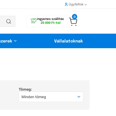
Ügyfélfiók
0
ingyenes szállítás
25 000 Ft-tól
szerek
Vállalatoknak
Tömeg:
Minden tömeg
Minden tömeg