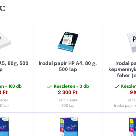
A3
:
A4
A5
A6
A5, 80g, 500
Irodai papír HP A4, 80 g,
Irodai p
ap
500 lap
képmennyis
fehér (
ten
- 100 db
Készleten
- 3 db
Készl
0
Ft
2 300
Ft
91
Fehér
szín:
Fehér
szín
0 lap
500 lap
Irodai papír