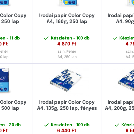
 Color Copy
Irodai papír Color Copy
Irodai pap
 250 lap
A4, 160g, 250 lap
A4, 90g
ten
- 11 db
Készleten
- 100 db
Készl
0
Ft
4 870
Ft
4 7
Fehér
szín:
Fehér
szín
0 lap
A4, 250 lap
A4, 
 Color Copy
Irodai papír Color Copy
Irodai pap
 500 lap
A4, 135g, 250 lap, fényes
A4, 200g, 2
ten
- 20 db
Készleten
- 100 db
Készl
0
Ft
6 440
Ft
9 5