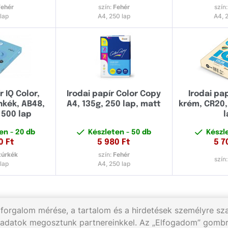
Fehér
szín:
Fehér
szín
lap
A4, 250 lap
A4, 
r IQ Color,
Irodai papír Color Copy
Irodai pap
nkék, AB48,
A4, 135g, 250 lap, matt
krém, CR20,
 500 lap
l
ten
- 20 db
Készleten
- 50 db
Készl
0
Ft
5 980
Ft
5 7
úrkék
szín:
Fehér
szín
lap
A4, 250 lap
 forgalom mérése, a tartalom és a hirdetések személyre s
 adatok megosztunk partnereinkkel. Az „Elfogadom” gombr