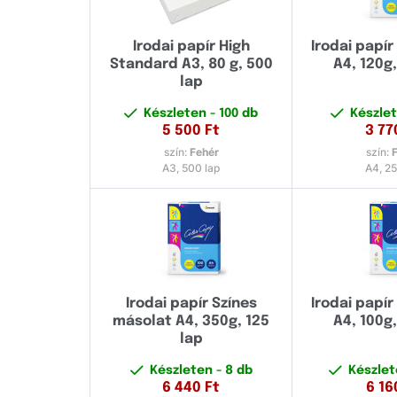
Irodai papír High
Irodai papír
Standard A3, 80 g, 500
A4, 120g,
lap
Készleten
- 100 db
Készle
5 500
Ft
3 77
szín:
Fehér
szín:
A3, 500 lap
A4, 25
Irodai papír Színes
Irodai papír
másolat A4, 350g, 125
A4, 100g,
lap
Készleten
- 8 db
Készle
6 440
Ft
6 16