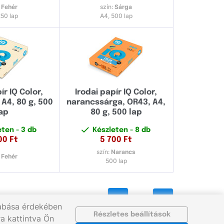
:
Fehér
szín:
Sárga
250 lap
A4, 500 lap
ír IQ Color,
Irodai papír IQ Color,
 A4, 80 g, 500
narancssárga, OR43, A4,
ap
80 g, 500 lap
eten
- 3 db
Készleten
- 8 db
00
Ft
5 700
Ft
szín:
Narancs
:
Fehér
500 lap
1
2
zabása érdekében
Részletes beállítások
a kattintva Ön