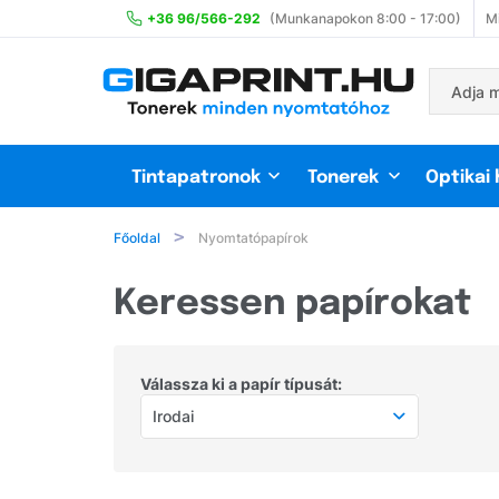
+36 96/566-292
(Munkanapokon 8:00 - 17:00)
Mi
Tintapatronok
Tonerek
Optikai
Főoldal
Nyomtatópapírok
Keressen papírokat
Válassza ki a papír típusát:
Irodai
Válasszon papír típust