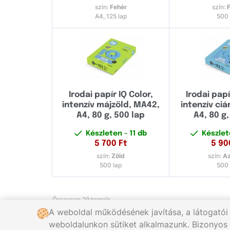
szín:
Fehér
szín:
A4, 125 lap
500 
Irodai papír IQ Color,
Irodai papí
intenzív májzöld, MA42,
intenzív ciá
A4, 80 g, 500 lap
A4, 80 g,
Készleten
- 11 db
Készle
5 700
Ft
5 90
szín:
Zöld
szín:
Az
500 lap
500 
Összesen 29 termék
A weboldal működésének javítása, a látogatói
weboldalunkon sütiket alkalmazunk. Bizonyos