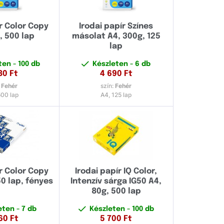
ír Color Copy
Irodai papír Színes
, 500 lap
másolat A4, 300g, 125
lap
eten
- 100 db
Készleten
- 6 db
80
Ft
4 690
Ft
:
Fehér
szín:
Fehér
500 lap
A4, 125 lap
ír Color Copy
Irodai papír IQ Color,
50 lap, fényes
Intenzív sárga IG50 A4,
80g, 500 lap
eten
- 7 db
Készleten
- 100 db
60
Ft
5 700
Ft