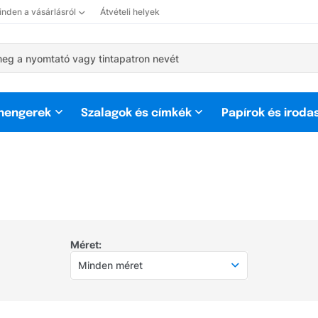
nden a vásárlásról
Átvételi helyek
 hengerek
Szalagok és címkék
Papírok és iroda
Méret:
Minden méret
Minden méret