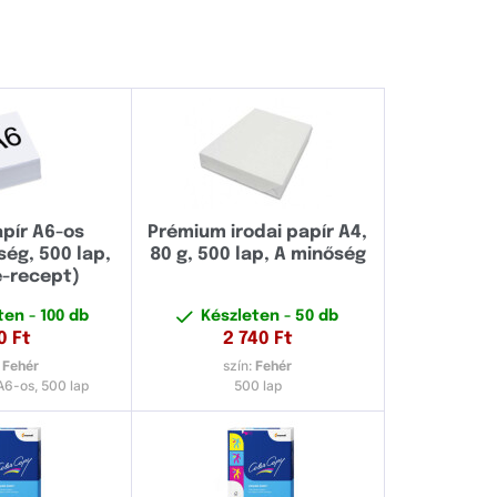
80 g/m²
90 g/m²
100 g/m²
120 g/m²
135 g/m²
160 g/m²
apír A6-os
Prémium irodai papír A4,
ég, 500 lap,
80 g, 500 lap, A minőség
200 g/m²
e-recept)
300 g/m²
eten
- 100 db
Készleten
- 50 db
0
Ft
2 740
Ft
350 g/m²
:
Fehér
szín:
Fehér
 A6-os, 500 lap
500 lap