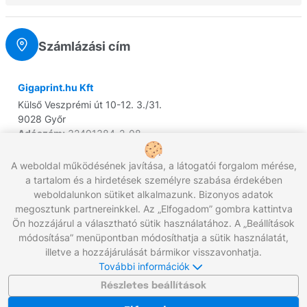
Számlázási cím
Gigaprint.hu Kft
Külső Veszprémi út 10-12. 3./31.
9028 Győr
Adószám:
32491384-2-08
EU Adószám:
HU32491384
Cégjegyzékszám:
08 09 038335
A weboldal működésének javítása, a látogatói forgalom mérése,
a tartalom és a hirdetések személyre szabása érdekében
IBAN:
HU66 1209 2000 0196 3833 0030 0006
weboldalunkon sütiket alkalmazunk. Bizonyos adatok
megosztunk partnereinkkel. Az „Elfogadom” gombra kattintva
Ön hozzájárul a választható sütik használatához. A „Beállítások
módosítása” menüpontban módosíthatja a sütik használatát,
Hívjon minket:
+36 96/566-292
illetve a hozzájárulását bármikor visszavonhatja.
Munkanapokon 8:00 - 17:00
További információk
Írjon nekünk:
info@gigaprint.hu
©2026 gigaprint.hu
Részletes beállítások
Klasszikus verzió megjelenítése