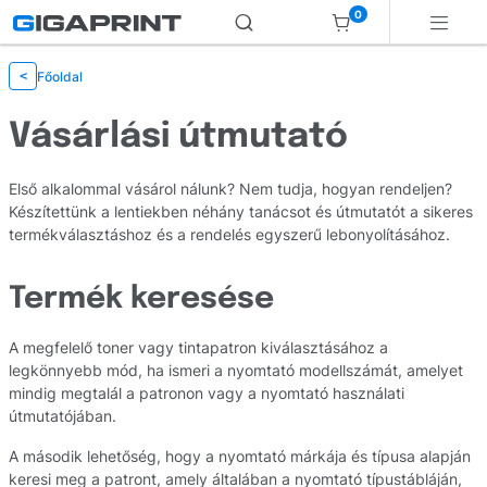
0
Főoldal
<
Vásárlási útmutató
Első alkalommal vásárol nálunk? Nem tudja, hogyan rendeljen?
Készítettünk a lentiekben néhány tanácsot és útmutatót a sikeres
termékválasztáshoz és a rendelés egyszerű lebonyolításához.
Termék keresése
A megfelelő toner vagy tintapatron kiválasztásához a
legkönnyebb mód, ha ismeri a nyomtató modellszámát, amelyet
mindig megtalál a patronon vagy a nyomtató használati
útmutatójában.
A második lehetőség, hogy a nyomtató márkája és típusa alapján
keresi meg a patront, amely általában a nyomtató típustábláján,