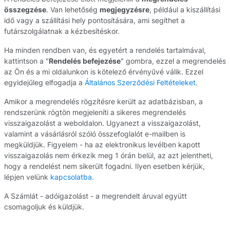
összegzése
. Van lehetőség
megjegyzésre
, például a kiszállítási
idő vagy a szállítási hely pontosítására, ami segíthet a
futárszolgálatnak a kézbesítéskor.
Ha minden rendben van, és egyetért a rendelés tartalmával,
kattintson a "
Rendelés befejezése
" gombra, ezzel a megrendelés
az Ön és a mi oldalunkon is kötelező érvényűvé válik. Ezzel
egyidejűleg elfogadja a
Általános Szerződési Feltételeket
.
Amikor a megrendelés rögzítésre került az adatbázisban, a
rendszerünk rögtön megjeleníti a sikeres megrendelés
visszaigazolást a weboldalon. Ugyanezt a visszaigazolást,
valamint a vásárlásról szóló összefoglalót e-mailben is
megküldjük. Figyelem - ha az elektronikus levélben kapott
visszaigazolás nem érkezik meg 1 órán belül, az azt jelentheti,
hogy a rendelést nem sikerült fogadni. Ilyen esetben kérjük,
lépjen velünk
kapcsolatba.
A Számlát - adóigazolást - a megrendelt áruval együtt
csomagoljuk és küldjük.