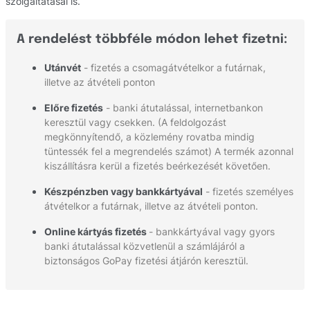
szolgáltatásai is.
A rendelést többféle módon lehet fizetni:
Utánvét
- fizetés a csomagátvételkor a futárnak,
illetve az átvételi ponton
Előre fizetés
- banki átutalással, internetbankon
keresztül vagy csekken. (A feldolgozást
megkönnyítendő, a közlemény rovatba mindig
tüntessék fel a megrendelés számot) A termék azonnal
kiszállításra kerül a fizetés beérkezését követően.
Készpénzben vagy bankkártyával
- fizetés személyes
átvételkor a futárnak, illetve az átvételi ponton.
Online kártyás fizetés
- bankkártyával vagy gyors
banki átutalással közvetlenül a számlájáról a
biztonságos GoPay fizetési átjárón keresztül.