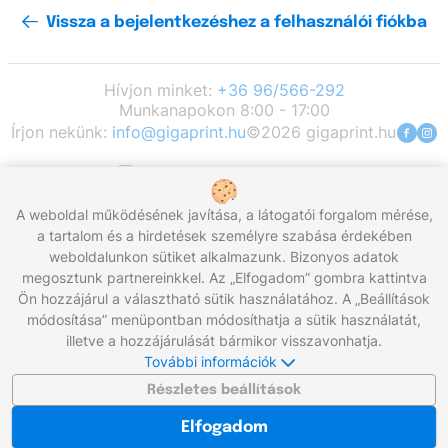
Vissza a bejelentkezéshez a felhasználói fiókba
Hívjon minket:
+36 96/566-292
Munkanapokon 8:00 - 17:00
Írjon nekünk:
info@gigaprint.hu
©2026 gigaprint.hu
Klasszikus verzió megjelenítése
A weboldal működésének javítása, a látogatói forgalom mérése,
a tartalom és a hirdetések személyre szabása érdekében
weboldalunkon sütiket alkalmazunk. Bizonyos adatok
megosztunk partnereinkkel. Az „Elfogadom” gombra kattintva
Ön hozzájárul a választható sütik használatához. A „Beállítások
módosítása” menüpontban módosíthatja a sütik használatát,
illetve a hozzájárulását bármikor visszavonhatja.
További információk
Részletes beállítások
Elfogadom