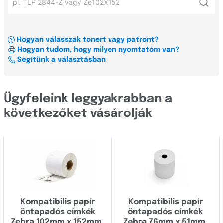
Xerox
Zebra ZD421
LP
OKI
Zebra LP2844
R
Hogyan válasszak tonert vagy patront?
Címkenyomtató és szalag konfigurátor
Zebra DA402
Hogyan tudom, hogy milyen nyomtatóm van?
T
Minden gyártó
Segítünk a választásban
Zebra LP2844-Z
TLP
Zebra R402
Minden sorozat
Brady
Ügyfeleink leggyakrabban a
DA
Brother
következőket vásárolják
GK
Canon
GX
Casio
LP
Dell
R
Develop
T
Kompatibilis papír
Kompatibilis papír
Dymo
öntapadós címkék
öntapadós címkék
TLP
Epson
Zebra 102mm x 152mm,
Zebra 76mm x 51mm,