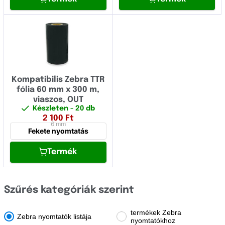
OCÉ
OKI
Olivetti
Panasonic
Pantum
Kompatibilis Zebra TTR
fólia 60 mm x 300 m,
Papyrus
viaszos, OUT
Készleten
- 20 db
Philips
2 100
Ft
6 mm
Fekete nyomtatás
Printronix
Termék
Ricoh
Samsung
Szűrés kategóriák szerint
Sharp
Star Micronics
termékek Zebra
Zebra nyomtatók listája
nyomtatókhoz