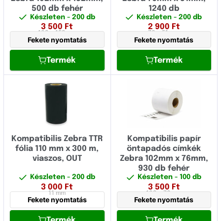
500 db fehér
1240 db
ZD
Fujitsu
Készleten
- 200 db
Készleten
- 200 db
3 500
Ft
2 900
Ft
ZT
102 x 152 mm
76 x 51 mm
Fullmark
Fekete nyomtatás
Fekete nyomtatás
GIGAPRINT
Termék
Termék
HP
IBM
Image
Konica Minolta
Kompatibilis Zebra TTR
Kompatibilis papír
Kyocera
fólia 110 mm x 300 m,
öntapadós címkék
viaszos, OUT
Zebra 102mm x 76mm,
Lexmark
930 db fehér
Készleten
- 200 db
Készleten
- 100 db
Logo
3 000
Ft
3 500
Ft
11 mm
102 x 76 mm
Fekete nyomtatás
Fekete nyomtatás
Novus
Termék
Termék