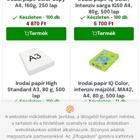
A4, 160g, 250 lap
Intenzív sárga IG50 A4,
80g, 500 lap
Készleten
- 100 db
Készleten
- 100 db
4 870
Ft
5 700
Ft
Termék
Termék
Irodai papír High
Irodai papír IQ Color,
Standard A3, 80 g, 500
intenzív májzöld, MA42,
lap
A4, 80 g, 500 lap
Készleten
- 100 db
Készleten
- 11 db
5 500
Ft
5 700
Ft
A weboldal működésének javítása, a látogatói forgalom mérése,
Termék
Termék
a tartalom és a hirdetések személyre szabása érdekében
weboldalunkon sütiket alkalmazunk. Bizonyos adatok
Összesen 14 termék
megosztunk partnereinkkel. Az „Elfogadom” gombra kattintva