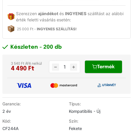
Szerezzen
ajándékot
és
INGYENES
szállítást az alábbi
érték feletti vásárlás esetén:
25 000 Ft -
INGYENES SZÁLLÍTÁS!
Készleten
- 200 db
3 540 Ft ÁFA nélkül
Termék
4 490
Ft
Garancia:
Típus:
2 év
Kompatibilis - Új
Kód:
Szín:
CF244A
Fekete