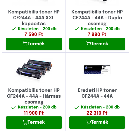
Kompatibilis toner HP
Kompatibilis toner HP
CF244A - 44A XXL
CF244A - 44A - Dupla
kapacitás
csomag
Készleten
- 200 db
Készleten
- 200 db
7 590
Ft
7 990
Ft
Termék
Termék
Kompatibilis toner HP
Eredeti HP toner
CF244A - 44A - Hármas
CF244A - 44A
csomag
Készleten
- 200 db
Készleten
- 200 db
11 900
Ft
22 310
Ft
Termék
Termék