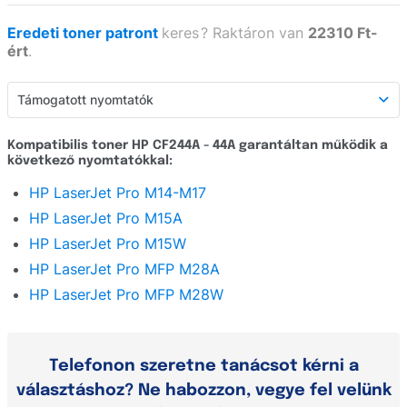
Eredeti toner patront
keres
?
Raktáron van
22310 Ft-
ért
.
Támogatott nyomtatók
Támogatott nyomtatók
Kompatibilis toner HP CF244A - 44A garantáltan működik a
következő nyomtatókkal:
Részletes leírás
HP LaserJet Pro M14-M17
Webáruház értékelés
HP LaserJet Pro M15A
Kérdezzen
HP LaserJet Pro M15W
HP LaserJet Pro MFP M28A
HP LaserJet Pro MFP M28W
Telefonon szeretne tanácsot kérni a
választáshoz? Ne habozzon, vegye fel velünk