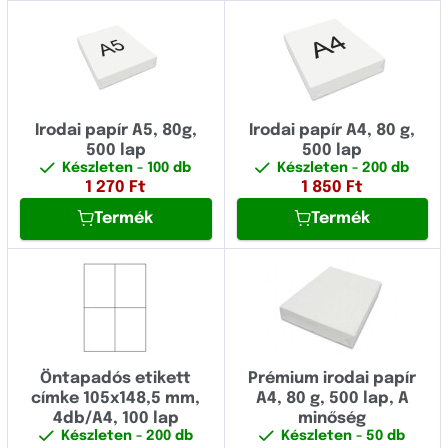
Irodai papír A5, 80g,
Irodai papír A4, 80 g,
500 lap
500 lap
Készleten
- 100 db
Készleten
- 200 db
1 270
Ft
1 850
Ft
Termék
Termék
Öntapadós etikett
Prémium irodai papír
címke 105x148,5 mm,
A4, 80 g, 500 lap, A
4db/A4, 100 lap
minőség
Készleten
- 200 db
Készleten
- 50 db