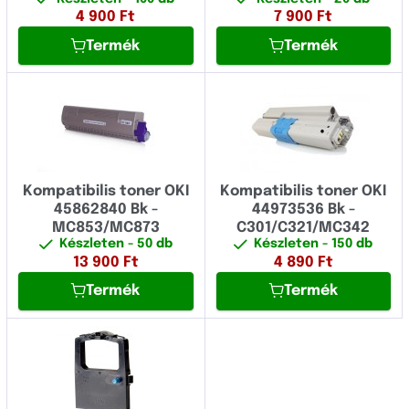
MC
4 900
Ft
7 900
Ft
Fujitsu
Termék
Termék
ML
Fullmark
Oki
GIGAPRINT
Okifax
HP
Okipage
IBM
Kompatibilis toner OKI
Kompatibilis toner OKI
Image
45862840 Bk -
44973536 Bk -
MC853/MC873
C301/C321/MC342
Konica Minolta
Készleten
- 50 db
Készleten
- 150 db
13 900
Ft
4 890
Ft
Kyocera
Termék
Termék
Lexmark
Logo
Novus