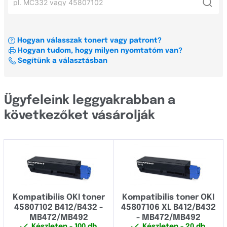
Xerox
Oki MC342
DP
OKI
Oki MC352
FAX
Hogyan válasszak tonert vagy patront?
Címkenyomtató és szalag konfigurátor
OKI MC363
Hogyan tudom, hogy milyen nyomtatóm van?
LASER
Minden gyártó
Segítünk a választásban
Oki MC362
MB
Oki C301dn
Minden sorozat
Brady
Ügyfeleink leggyakrabban a
Brother
következőket vásárolják
B
Canon
C
Casio
DP
Dell
FAX
Develop
Kompatibilis OKI toner
Kompatibilis toner OKI
LASER
Dymo
45807102 B412/B432 -
45807106 XL B412/B432
MB
MB472/MB492
- MB472/MB492
Epson
Készleten
- 100 db
Készleten
- 20 db