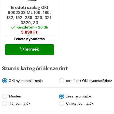
OCÉ
Eredeti szalag OKI
OKI
9002303 ML 100, 180,
182, 192, 280, 320, 321,
Olivetti
3320, 33
Készleten
- 20 db
Panasonic
5 890
Ft
mm
Fekete nyomtatás
Pantum
Papyrus
Termék
Philips
Szűrés kategóriák szerint
Printronix
Ricoh
OKI nyomtatók listája
termékek OKI nyomtatókhoz
Samsung
Minden
Lézernyomtatók
Sharp
Tűnyomtatók
Címkenyomtatók
Star Micronics