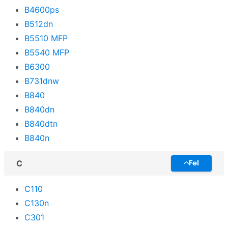
B4600ps
B512dn
B5510 MFP
B5540 MFP
B6300
B731dnw
B840
B840dn
B840dtn
B840n
C
Fel
C110
C130n
C301