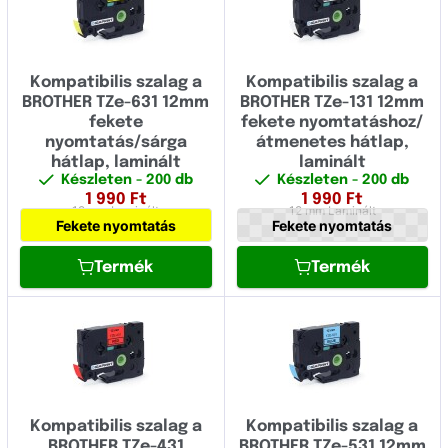
6.00
8.00
Kompatibilis szalag a
Kompatibilis szalag a
8.80
BROTHER TZe-631 12mm
BROTHER TZe-131 12mm
9.00
fekete
fekete nyomtatáshoz/
nyomtatás/sárga
átmenetes hátlap,
11.70
hátlap, laminált
laminált
Készleten
- 200 db
Készleten
- 200 db
12.00
1 990
Ft
1 990
Ft
12 mm
Laminált
12 mm
Laminált
Fekete nyomtatás
Fekete nyomtatás
16.00
Termék
Termék
17.70
18.00
23.60
24.00
36.00
Kompatibilis szalag a
Kompatibilis szalag a
BROTHER TZe-431
BROTHER TZe-531 12mm