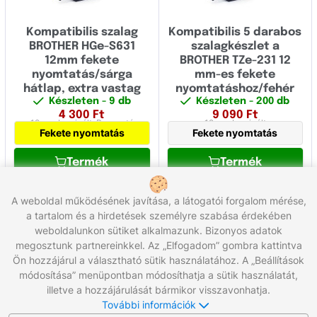
Kompatibilis szalag
Kompatibilis 5 darabos
BROTHER HGe-S631
szalagkészlet a
12mm fekete
BROTHER TZe-231 12
nyomtatás/sárga
mm-es fekete
hátlap, extra vastag
nyomtatáshoz/fehér
Készleten
- 9 db
Készleten
- 200 db
hátlaphoz, laminált
4 300
Ft
9 090
Ft
12 mm
Laminált,
Ragasztó
12 mm
Laminált
Fekete nyomtatás
Fekete nyomtatás
Termék
Termék
A weboldal működésének javítása, a látogatói forgalom mérése,
a tartalom és a hirdetések személyre szabása érdekében
1
2
3
4
5
weboldalunkon sütiket alkalmazunk. Bizonyos adatok
Összesen 88 termék
megosztunk partnereinkkel. Az „Elfogadom” gombra kattintva
Ön hozzájárul a választható sütik használatához. A „Beállítások
módosítása” menüpontban módosíthatja a sütik használatát,
Hívjon minket:
+36 96/566-292
illetve a hozzájárulását bármikor visszavonhatja.
Munkanapokon 8:00 - 17:00
További információk
Írjon nekünk:
info@gigaprint.hu
©2026 gigaprint.hu