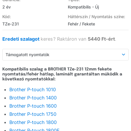
2 év
Kompatibilis - Új
Kód:
Háttérszín / Nyomtatás színe:
TZe-231
Fehér / Fekete
Eredeti szalagot
keres
?
Raktáron van
5440 Ft-ért
.
Támogatott nyomtatók
Támogatott nyomtatók
Kompatibilis szalag a BROTHER TZe-231 12mm fekete
nyomtatás/fehér hátlap, laminált garantáltan működik a
Részletes leírás
következő nyomtatókkal:
Webáruház értékelés
Brother P-touch 1010
Brother P-touch 1400
Kérdezzen
Brother P-touch 1600
Brother P-touch 1750
Brother P-touch 1800
Brother P-touch 1800E