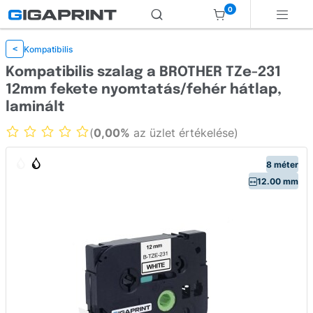
0
Kompatibilis
<
Kompatibilis szalag a BROTHER TZe-231
12mm fekete nyomtatás/fehér hátlap,
laminált
(
0,00%
az üzlet értékelése)
8 méter
12.00 mm