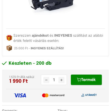
Szerezzen
ajándékot
és
INGYENES
szállítást az alábbi
érték feletti vásárlás esetén:
25 000 Ft -
INGYENES SZÁLLÍTÁS!
Készleten
- 200 db
1 570 Ft ÁFA nélkül
Termék
1 990
Ft
Garancia:
Típus: