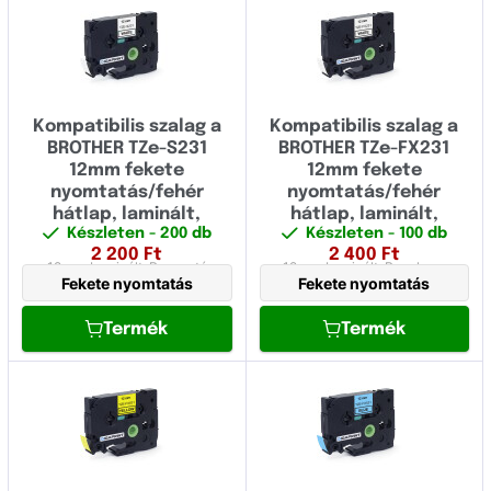
Kompatibilis szalag a
Kompatibilis szalag a
BROTHER TZe-S231
BROTHER TZe-FX231
12mm fekete
12mm fekete
nyomtatás/fehér
nyomtatás/fehér
hátlap, laminált,
hátlap, laminált,
Készleten
- 200 db
Készleten
- 100 db
rendkívül ragadós
rugalmas
2 200
Ft
2 400
Ft
12 mm
Laminált,
Ragasztó
12 mm
Laminált,
Rugalmas
Fekete nyomtatás
Fekete nyomtatás
Termék
Termék