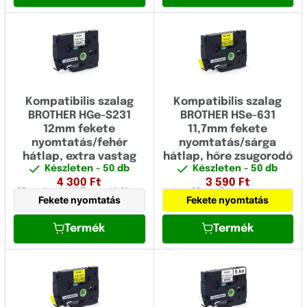
Kompatibilis szalag
Kompatibilis szalag
BROTHER HGe-S231
BROTHER HSe-631
12mm fekete
11,7mm fekete
nyomtatás/fehér
nyomtatás/sárga
hátlap, extra vastag
hátlap, hőre zsugorodó
Készleten
- 50 db
Készleten
- 50 db
4 300
Ft
3 590
Ft
12 mm
Laminált,
Ragasztó,
Nagy
12 mm
Összemegy
Fekete nyomtatás
Fekete nyomtatás
sebességű
Termék
Termék