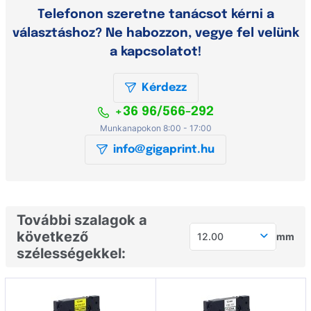
Telefonon szeretne tanácsot kérni a
választáshoz? Ne habozzon, vegye fel velünk
a kapcsolatot!
Kérdezz
+36 96/566-292
Munkanapokon 8:00 - 17:00
info@gigaprint.hu
További szalagok a
következő
12.00
mm
szélességekkel:
5.20
5.80