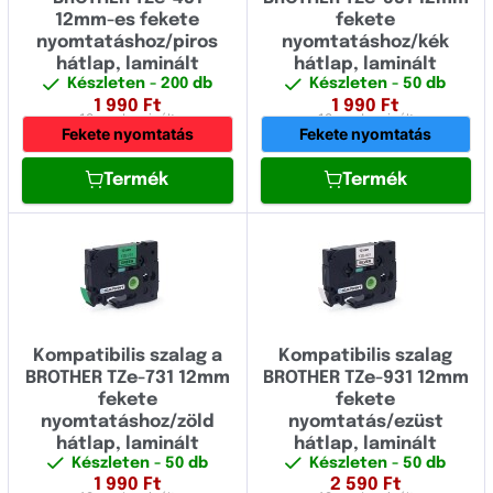
38.00
12mm-es fekete
fekete
nyomtatáshoz/piros
nyomtatáshoz/kék
hátlap, laminált
hátlap, laminált
Készleten
- 200 db
Készleten
- 50 db
1 990
Ft
1 990
Ft
12 mm
Laminált
12 mm
Laminált
Fekete nyomtatás
Fekete nyomtatás
Termék
Termék
Kompatibilis szalag a
Kompatibilis szalag
BROTHER TZe-731 12mm
BROTHER TZe-931 12mm
fekete
fekete
nyomtatáshoz/zöld
nyomtatás/ezüst
hátlap, laminált
hátlap, laminált
Készleten
- 50 db
Készleten
- 50 db
1 990
Ft
2 590
Ft