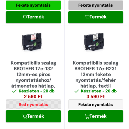
12 mm
Laminált
12 mm
Laminált
Fekete nyomtatás
Fekete nyomtatás
Termék
Termék
Kompatibilis szalag
Kompatibilis szalag
BROTHER TZe-132
BROTHER TZe-R231
12mm-es piros
12mm fekete
nyomtatáshoz/
nyomtatás/fehér
átmenetes hátlap,
hátlap, textil
Készleten
- 20 db
Készleten
- 20 db
laminált
2 590
Ft
3 590
Ft
12 mm
Laminált
12 mm
Red nyomtatás
Fekete nyomtatás
Termék
Termék