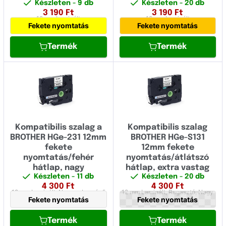
Készleten
- 9 db
Készleten
- 20 db
3 190
Ft
3 190
Ft
12 mm
Laminált
12 mm
Laminált
Fekete nyomtatás
Fekete nyomtatás
Termék
Termék
Kompatibilis szalag a
Kompatibilis szalag
BROTHER HGe-231 12mm
BROTHER HGe-S131
fekete
12mm fekete
nyomtatás/fehér
nyomtatás/átlátszó
hátlap, nagy
hátlap, extra vastag
Készleten
- 11 db
Készleten
- 20 db
sebességű
4 300
Ft
4 300
Ft
12 mm
Laminált,
Nagy sebességű
12 mm
Laminált,
Ragasztó,
Nagy
Fekete nyomtatás
Fekete nyomtatás
sebességű
Termék
Termék