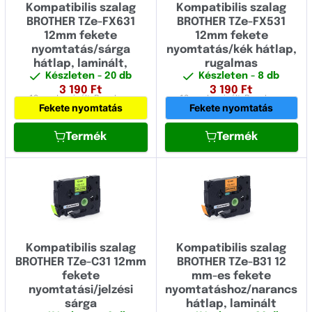
Kompatibilis szalag
Kompatibilis szalag
BROTHER TZe-FX631
BROTHER TZe-FX531
12mm fekete
12mm fekete
nyomtatás/sárga
nyomtatás/kék hátlap,
hátlap, laminált,
rugalmas
Készleten
- 20 db
Készleten
- 8 db
rugalmas
3 190
Ft
3 190
Ft
12 mm
Laminált,
Rugalmas
12 mm
Laminált,
Rugalmas
Fekete nyomtatás
Fekete nyomtatás
Termék
Termék
Kompatibilis szalag
Kompatibilis szalag
BROTHER TZe-C31 12mm
BROTHER TZe-B31 12
fekete
mm-es fekete
nyomtatási/jelzési
nyomtatáshoz/narancs
sárga
hátlap, laminált