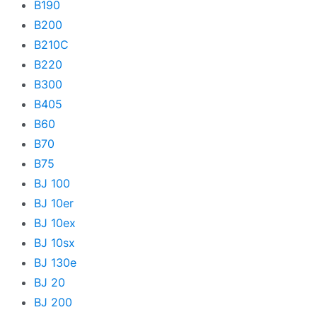
PIXMA G
B190
B200
PIXMA MG
B210C
PIXMA MP
B220
B300
PIXMA MX
B405
PIXMA PRO
B60
PIXMA TR
B70
B75
PIXMA TS
BJ 100
PIXMA i
BJ 10er
PIXMA iP
BJ 10ex
BJ 10sx
PIXMA iX
BJ 130e
PIXMA mini
BJ 20
Pixma
BJ 200