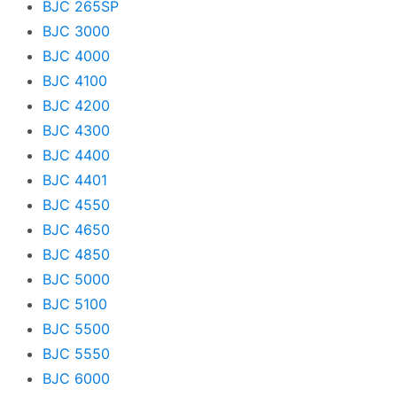
BJC 265SP
i-SENSYS LBP
BJC 3000
i-SENSYS MF
BJC 4000
BJC 4100
iP
BJC 4200
iPF
BJC 4300
iR
BJC 4400
BJC 4401
iX
BJC 4550
imagePROGRAF
BJC 4650
BJC 4850
mini
BJC 5000
BJC 5100
BJC 5500
BJC 5550
BJC 6000