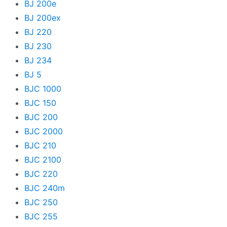
BJ 200e
Pro
BJ 200ex
S
BJ 220
SELPHY
BJ 230
BJ 234
SmartBase
BJ 5
T-Fax
BJC 1000
BJC 150
TM
BJC 200
TR
BJC 2000
TS
BJC 210
BJC 2100
W
BJC 220
i
BJC 240m
i-SENSYS
BJC 250
BJC 255
i-SENSYS Fax