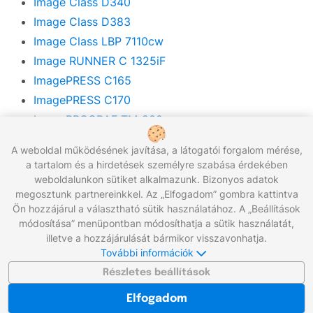
Image Class D340
Image Class D383
Image Class LBP 7110cw
Image RUNNER C 1325iF
ImagePRESS C165
ImagePRESS C170
ImagePROGRAF TM-200
ImagePROGRAF TM-205
A weboldal működésének javítása, a látogatói forgalom mérése,
ImagePROGRAF TM-300
a tartalom és a hirdetések személyre szabása érdekében
ImagePROGRAF TM-305
weboldalunkon sütiket alkalmazunk. Bizonyos adatok
megosztunk partnereinkkel. Az „Elfogadom” gombra kattintva
ImagePROGRAF iPF 670
Ön hozzájárul a választható sütik használatához. A „Beállítások
ImagePROGRAF iPF 680
módosítása” menüpontban módosíthatja a sütik használatát,
ImagePROGRAF iPF 685
illetve a hozzájárulását bármikor visszavonhatja.
További információk
ImagePROGRAF iPF 770
Részletes beállítások
ImagePROGRAF iPF 780
ImagePROGRAF iPF 785
Elfogadom