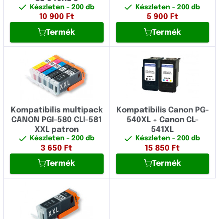
Készleten
- 200 db
Készleten
- 200 db
CFX
Fujitsu
10 900
Ft
5 900
Ft
CLB
Termék
Termék
Fullmark
CLC
GIGAPRINT
CP
HP
Copia
IBM
D
Image
Kompatibilis multipack
Kompatibilis Canon PG-
CANON PGI-580 CLI-581
540XL + Canon CL-
ES
Konica Minolta
XXL patron
541XL
FC
Készleten
- 200 db
Készleten
- 200 db
Kyocera
3 650
Ft
15 850
Ft
FP
Termék
Termék
Lexmark
FX
Logo
Fax
Novus
FaxPhone