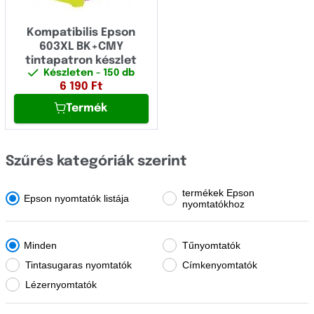
OCÉ
LX
OKI
Kompatibilis Epson
M
603XL BK+CMY
Olivetti
tintapatron készlet
MP
Készleten
- 150 db
Panasonic
6 190
Ft
MX
Termék
Pantum
MZ
Papyrus
NMS
Szűrés kategóriák szerint
Philips
NP
Printronix
termékek Epson
Epson nyomtatók listája
nyomtatókhoz
NPC
Ricoh
P
Samsung
Minden
Tűnyomtatók
PC
Tintasugaras nyomtatók
Címkenyomtatók
Sharp
Lézernyomtatók
PLQ
Star Micronics
PP