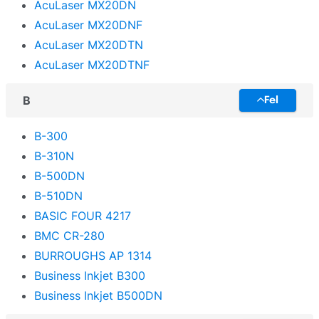
AcuLaser MX20DN
AcuLaser MX20DNF
AcuLaser MX20DTN
AcuLaser MX20DTNF
B
Fel
B-300
B-310N
B-500DN
B-510DN
BASIC FOUR 4217
BMC CR-280
BURROUGHS AP 1314
Business Inkjet B300
Business Inkjet B500DN