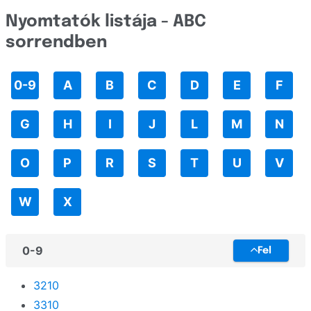
TallyGenicom
Nyomtatók listája - ABC
PX
Toshiba
sorrendben
PictureMate
Triumph-Adler
R
0-9
A
B
C
D
E
F
UPrint
RX
Unassigned
G
H
I
J
L
M
N
SERD
Utax
SX
O
P
R
S
T
U
V
Xerox
Stylus
Zebra
W
X
Stylus Office
Stylus Photo
0-9
Fel
SureColor
3210
SureLab
3310