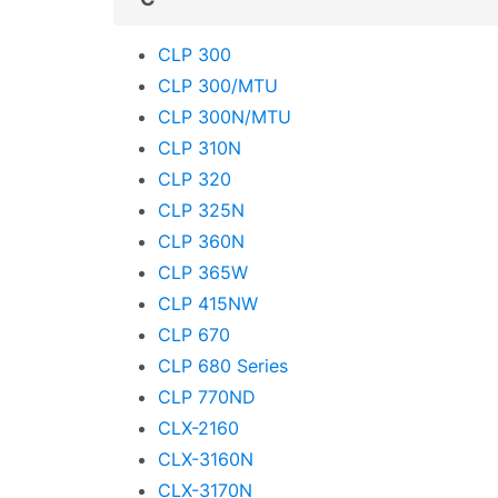
Lexmark
CLP 300
Logo
CLP 300/MTU
CLP 300N/MTU
Novus
CLP 310N
OCÉ
CLP 320
OKI
CLP 325N
CLP 360N
Olivetti
CLP 365W
Panasonic
CLP 415NW
CLP 670
Pantum
CLP 680 Series
Papyrus
CLP 770ND
Philips
CLX-2160
CLX-3160N
Printronix
CLX-3170N