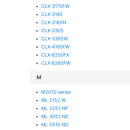
Ricoh
CLX-3175FW
Samsung
CLX-3185
CLX-3185N
Sharp
CLX-3305
Star Micronics
CLX-3305W
TallyGenicom
CLX-4195FW
CLX-6250FX
Toshiba
CLX-6260FW
Triumph-Adler
M
UPrint
Unassigned
M2070 series
ML 2152 W
Utax
ML 2251 NP
Xerox
ML 3051 ND
Zebra
ML 5510 ND