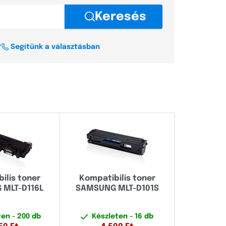
Keresés
Samsung Xpress M2070
Samsung Xpress C480W
?
Segítünk a választásban
Samsung M2070 series
Samsung SCX-4300
Samsung Xpress SL-M2026W
ilis toner
Kompatibilis toner
MLT-D116L
SAMSUNG MLT-D101S
ten
- 200 db
Készleten
- 16 db