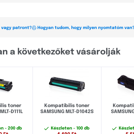
CLP
CLX
 vagy patront?
Hogyan tudom, hogy milyen nyomtatóm van
M
ML
n a következőket vásárolják
ProXpress
SCX
Minden sorozat
CLP
lis toner
Kompatibilis toner
Kompatib
CLX
MLT-D111L
SAMSUNG MLT-D1042S
SAMSUNG 
M
en
- 200 db
Készleten
- 100 db
Készle
ML