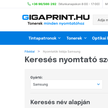
+36 96/566-292
(Munkanapokon 8:00 - 17:00)
Mi
Tintapatronok
Tonerek
Optikai
Főoldal
Nyomtatók listája Samsung
Keresés nyomtató sz
Gyártó:
Samsung
Népszerű gyártók
HP
Keresés név alapján
Canon