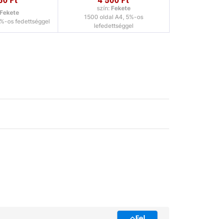
50
Ft
4 500
Ft
szín:
Fekete
Fekete
1500 oldal A4, 5%-os
%-os fedettséggel
lefedettséggel
Fel