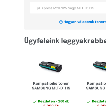
Samsung
Epson
Hogyan válasszak tonert
Brother
Xerox
Ügyfeleink leggyakrabba
OKI
Címkenyomtató és szalag konfigurátor
Minden gyártó
Brady
Kompatibilis toner
Kompatibi
Brother
SAMSUNG MLT-D111S
SAMSUNG 
Canon
Készleten
- 200 db
Készlet
Casio