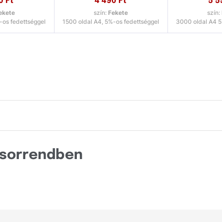
0
Ft
4 490
Ft
5 5
ekete
szín:
Fekete
szín:
ProXpress
-os fedettséggel
1500 oldal A4, 5%-os fedettséggel
3000 oldal A4 5
SCX
SF
SL
Xpress
C sorrendben