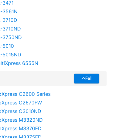
-3471
-3561N
-3710D
-3710ND
-3750ND
-5010
-5015ND
ltiXpress 6555N
Fel
oXpress C2600 Series
oXpress C2670FW
oXpress C3010ND
oXpress M3320ND
oXpress M3370FD
oXpress M3375FD