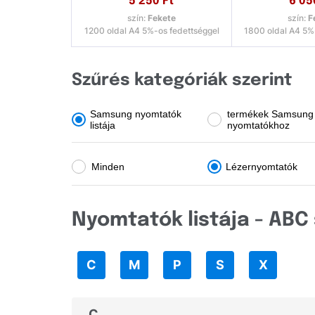
5 250
Ft
6 05
szín:
Fekete
szín:
F
Dell
1200 oldal A4 5%-os fedettséggel
1800 oldal A4 5%
Develop
Dymo
Szűrés kategóriák szerint
Epson
Samsung nyomtatók
termékek Samsung
listája
nyomtatókhoz
Fujitsu
Fullmark
Minden
Lézernyomtatók
GIGAPRINT
HP
Nyomtatók listája - AB
IBM
Image
C
M
P
S
X
Konica Minolta
C
Kyocera