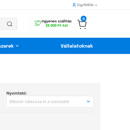
Ügyfélfiók
0
ingyenes szállítás
25 000 Ft-tól
szerek
Vállalatoknak
Nyomtató:
Először válassza ki a sorozatot
Először válassza ki a sorozatot
Népszerű nyomtatók
Samsung Xpress M2070W