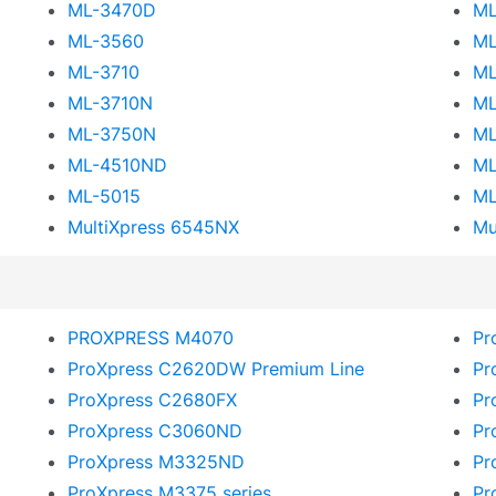
ML-3470D
ML
ML-3560
ML
ML-3710
ML
ML-3710N
ML
ML-3750N
ML
ML-4510ND
ML
ML-5015
ML
MultiXpress 6545NX
Mu
PROXPRESS M4070
Pr
ProXpress C2620DW Premium Line
Pr
ProXpress C2680FX
Pr
ProXpress C3060ND
Pr
ProXpress M3325ND
Pr
ProXpress M3375 series
Pr