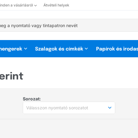
nden a vásárlásról
Átvételi helyek
 hengerek
Szalagok és címkék
Papírok és iroda
erint
Sorozat:
Válasszon nyomtató sorozatot
Válasszon nyomtató sorozatot
Népszerű sorozatok