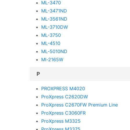
ML-3470
ML-3471ND
ML-3561ND
ML-3710DW
ML-3750
ML-4510
ML-5010ND
Ml-2165W
P
PROXPRESS M4020
ProXpress C2620DW
ProXpress C2670FW Premium Line
ProXpress C3060FR
ProXpress M3325
ProXpress M3375