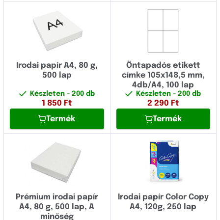
Irodai papír A4, 80 g,
Öntapadós etikett
500 lap
címke 105x148,5 mm,
4db/A4, 100 lap
Készleten
- 200 db
Készleten
- 200 db
1 850
Ft
2 290
Ft
Termék
Termék
Prémium irodai papír
Irodai papír Color Copy
A4, 80 g, 500 lap, A
A4, 120g, 250 lap
minőség