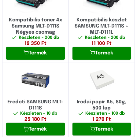
Kompatibilis toner 4x
Kompatibilis készlet
Samsung MLT-D111S
SAMSUNG MLT-D111S +
Négyes csomag
MLT-D111L
Készleten
- 200 db
Készleten
- 200 db
19 350
Ft
11 100
Ft
Termék
Termék
Eredeti SAMSUNG MLT-
Irodai papír A5, 80g,
D111S
500 lap
Készleten
- 10 db
Készleten
- 100 db
25 180
Ft
1 270
Ft
Termék
Termék