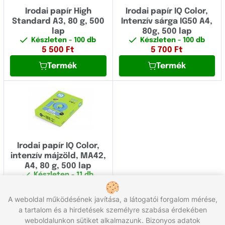
Irodai papír High
Irodai papír IQ Color,
Standard A3, 80 g, 500
Intenzív sárga IG50 A4,
lap
80g, 500 lap
Készleten
- 100 db
Készleten
- 100 db
5 500
Ft
5 700
Ft
Termék
Termék
Irodai papír IQ Color,
intenzív májzöld, MA42,
A4, 80 g, 500 lap
Készleten
- 11 db
5 700
Ft
A weboldal működésének javítása, a látogatói forgalom mérése,
Termék
a tartalom és a hirdetések személyre szabása érdekében
weboldalunkon sütiket alkalmazunk. Bizonyos adatok