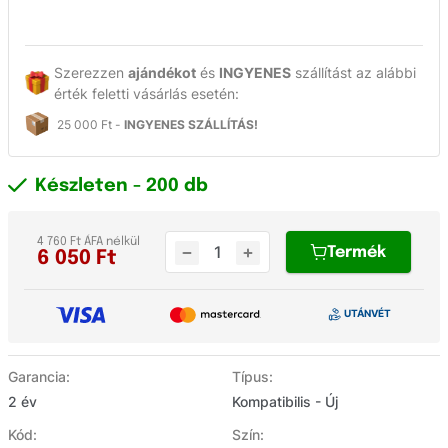
Szerezzen
ajándékot
és
INGYENES
szállítást az alábbi
érték feletti vásárlás esetén:
25 000 Ft -
INGYENES SZÁLLÍTÁS!
Készleten
- 200 db
4 760 Ft ÁFA nélkül
Termék
6 050
Ft
Garancia:
Típus:
2 év
Kompatibilis - Új
Kód:
Szín: