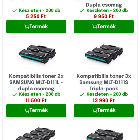
Dupla csomag
Készleten
- 200 db
Készleten
- 200 db
5 250
Ft
9 950
Ft
Termék
Termék
Kompatibilis toner 2x
Kompatibilis toner 3x
SAMSUNG MLT-D111L -
Samsung MLT-D111S
dupla csomag
Tripla-pack
Készleten
- 200 db
Készleten
- 200 db
11 500
Ft
13 990
Ft
Termék
Termék