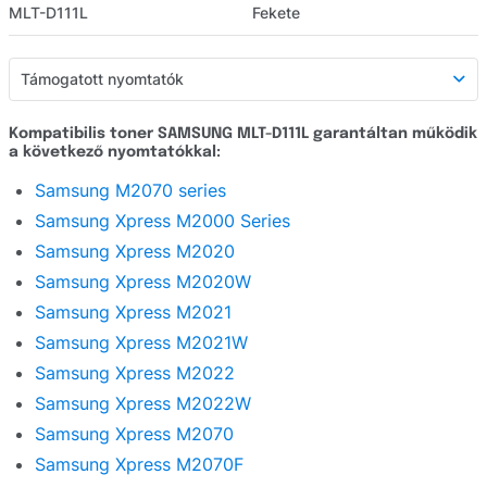
MLT-D111L
Fekete
Támogatott nyomtatók
Támogatott nyomtatók
Kompatibilis toner SAMSUNG MLT-D111L garantáltan működik
a következő nyomtatókkal:
Részletes leírás
Samsung M2070 series
Webáruház értékelés
Samsung Xpress M2000 Series
Kérdezzen
Samsung Xpress M2020
Samsung Xpress M2020W
Samsung Xpress M2021
Samsung Xpress M2021W
Samsung Xpress M2022
Samsung Xpress M2022W
Samsung Xpress M2070
Samsung Xpress M2070F