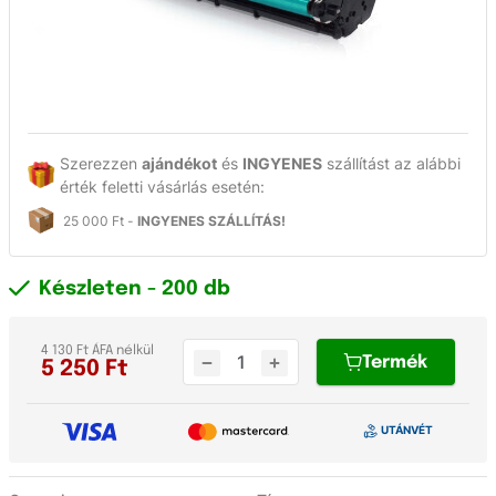
Szerezzen
ajándékot
és
INGYENES
szállítást az alábbi
érték feletti vásárlás esetén:
25 000 Ft -
INGYENES SZÁLLÍTÁS!
Készleten
- 200 db
4 130 Ft ÁFA nélkül
Termék
5 250
Ft