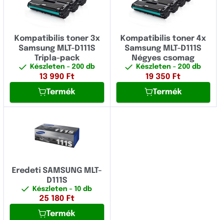
Kompatibilis toner 3x
Kompatibilis toner 4x
Samsung MLT-D111S
Samsung MLT-D111S
Tripla-pack
Négyes csomag
Készleten
- 200 db
Készleten
- 200 db
13 990
Ft
19 350
Ft
Termék
Termék
Eredeti SAMSUNG MLT-
D111S
Készleten
- 10 db
25 180
Ft
Termék