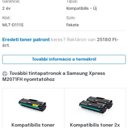
Garancia:
Típus:
2 év
Kompatibilis - Új
Kód:
Szín:
MLT-D111S
Fekete
Eredeti toner patront
keres
?
Raktáron van
25180 Ft-
ért
.
További információ a termékről
További tintapatronok a Samsung Xpress
M2071FH nyomtatóhoz
Kompatibilis toner
Kompatibilis toner 2x