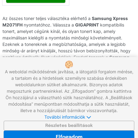
Az összes toner teljes választéka elérhető a
Samsung Xpress
M2071FH
nyomtatóhoz. Válassza a
GIGAPRINT
kompatibilis
tonert, amelyet cégünk kínál, és olyan tonert kap, amely
maximálisan kielégíti a nyomtatás minőségi követelményeit.
Ezeknek a tonereknek a megbízhatósága, amelyek a legjobb
minőség-ár arányt kínálják, hosszú távon bebizonyították, hogy
pozitívan értékelik őket vásárlóink. Eredeti tonerek a
Samsung
gyártótól származnak, hivatalos csehországi forgalmazással és
eredetiség garanciával. Ha segítségre van szüksége
A weboldal működésének javítása, a látogatói forgalom mérése,
nyomtatójának kellékének kiválasztásához, forduljon
a tartalom és a hirdetések személyre szabása érdekében
ügyfélszolgálatunkhoz, ahol szívesen segítünk Önnek.
weboldalunkon sütiket alkalmazunk. Bizonyos adatok
megosztunk partnereinkkel. Az „Elfogadom” gombra kattintva
Ön hozzájárul a választható sütik használatához. A „Beállítások
módosítása” menüpontban módosíthatja a sütik használatát,
Hívjon minket:
+36 96/566-292
illetve a hozzájárulását bármikor visszavonhatja.
Munkanapokon 8:00 - 17:00
További információk
Írjon nekünk:
info@gigaprint.hu
©2026 gigaprint.hu
Részletes beállítások
Klasszikus verzió megjelenítése
Elfogadom