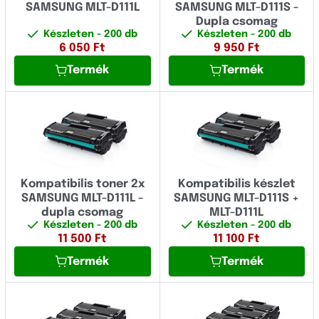
SAMSUNG MLT-D111L
SAMSUNG MLT-D111S -
Dupla csomag
Készleten
- 200 db
Készleten
- 200 db
6 050
Ft
9 950
Ft
Termék
Termék
Kompatibilis toner 2x
Kompatibilis készlet
SAMSUNG MLT-D111L -
SAMSUNG MLT-D111S +
dupla csomag
MLT-D111L
Készleten
- 200 db
Készleten
- 200 db
11 500
Ft
11 100
Ft
Termék
Termék