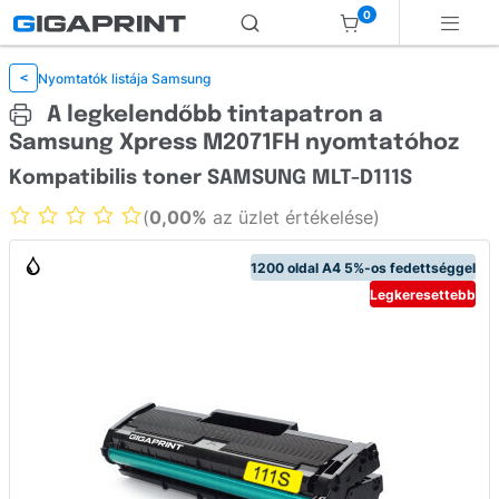
0
Nyomtatók listája Samsung
<
A legkelendőbb tintapatron a
Samsung Xpress M2071FH nyomtatóhoz
Kompatibilis toner SAMSUNG MLT-D111S
(
0,00%
az üzlet értékelése)
1200 oldal A4 5%-os fedettséggel
Legkeresettebb