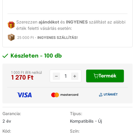
Szerezzen
ajándékot
és
INGYENES
szállítást az alábbi
érték feletti vásárlás esetén:
25 000 Ft -
INGYENES SZÁLLÍTÁS!
Készleten
- 100 db
1 000 Ft ÁFA nélkül
Termék
1 270
Ft
Garancia:
Típus:
2 év
Kompatibilis - Új
Kód:
Szín: