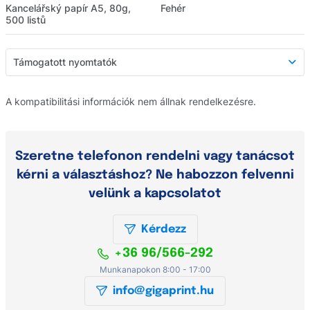
Kancelářský papír A5, 80g,
Fehér
500 listů
Támogatott nyomtatók
Támogatott nyomtatók
A kompatibilitási információk nem állnak rendelkezésre.
Részletes leírás
Webáruház értékelés
Szeretne telefonon rendelni vagy tanácsot
Kérdezzen
kérni a választáshoz? Ne habozzon felvenni
velünk a kapcsolatot
Kérdezz
+36 96/566-292
Munkanapokon 8:00 - 17:00
info@gigaprint.hu