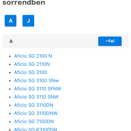
sorrendben
TallyGenicom
SP
Toshiba
A
J
SPC
Triumph-Adler
VT
UPrint
A
Fel
Unassigned
Aficio SG 2100 N
Utax
Aficio SG 2110N
Xerox
Aficio SG 3100
Aficio SG 3100 SNw
Zebra
Aficio SG 3110 SFNW
Aficio SG 3110 SNW
Aficio SG 3110DN
Aficio SG 3110DNW
Aficio SG 7100DN
Aficio SG K3100DN