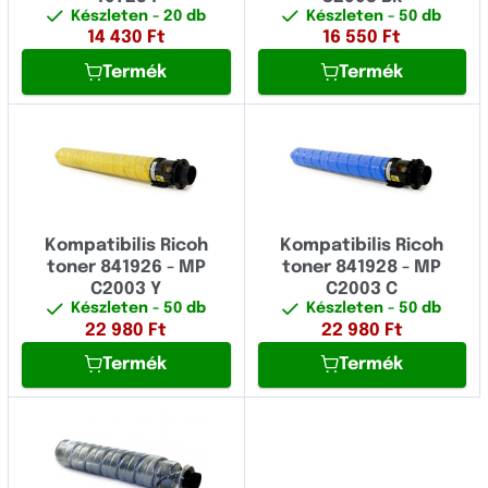
Készleten
- 20 db
Készleten
- 50 db
C
Fujitsu
14 430
Ft
16 550
Ft
CL
Termék
Termék
Fullmark
D
GIGAPRINT
DS
HP
FAX
IBM
FT
Image
Kompatibilis Ricoh
Kompatibilis Ricoh
toner 841926 - MP
toner 841928 - MP
FW
Konica Minolta
C2003 Y
C2003 C
GX
Készleten
- 50 db
Készleten
- 50 db
Kyocera
22 980
Ft
22 980
Ft
Gestetner
Termék
Termék
Lexmark
IM
Logo
Infotec
Novus
JP