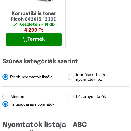
OCÉ
LASERFAX
OKI
Kompatibilis toner
LD
Ricoh 842015 1230D
Olivetti
Készleten
- 14 db
Lanier
4 200
Ft
Panasonic
Termék
M
Pantum
MP
Papyrus
Szűrés kategóriák szerint
MPC
Philips
Nashuatec
termékek Ricoh
Ricoh nyomtatók listája
Printronix
nyomtatókhoz
P
Ricoh
Minden
Lézernyomtatók
Priport
Samsung
Tintasugaras nyomtatók
Pro
Sharp
Rex Rotary
Star Micronics
Nyomtatók listája - ABC
SG