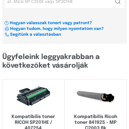
Xerox
Ricoh SP 150 SU
AF
OKI
Ricoh Aficio SG 3110DN
Aficio
Hogyan válasszak tonert vagy patront?
Címkenyomtató és szalag konfigurátor
Ricoh Aficio SP201
Hogyan tudom, hogy milyen nyomtatóm van?
AFRICIO
Minden gyártó
Segítünk a választásban
Ricoh SP 150
AP
Ricoh Aficio SG 3100 SNw
Minden sorozat
Brady
Ügyfeleink leggyakrabban a
Brother
következőket vásárolják
4xxx
Canon
5xxx
Casio
AF
Dell
AFRICIO
Develop
AP
Kompatibilis toner
Kompatibilis Ricoh
Dymo
RICOH SP201HE /
toner 841925 - MP
Aficio
Epson
407254
C2003 Bk