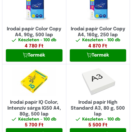
Irodai papír Color Copy
Irodai papír Color Copy
A4, 90g, 500 lap
A4, 160g, 250 lap
Készleten
- 100 db
Készleten
- 100 db
4 780
Ft
4 870
Ft
Termék
Termék
Irodai papír IQ Color,
Irodai papír High
Intenzív sárga IG50 A4,
Standard A3, 80 g, 500
80g, 500 lap
lap
Készleten
- 100 db
Készleten
- 100 db
5 700
Ft
5 500
Ft