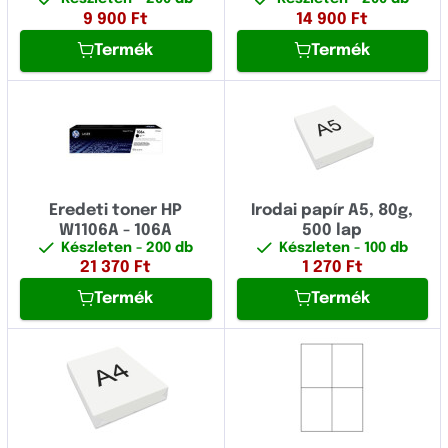
9 900
Ft
14 900
Ft
Termék
Termék
Eredeti toner HP
Irodai papír A5, 80g,
W1106A - 106A
500 lap
Készleten
- 200 db
Készleten
- 100 db
21 370
Ft
1 270
Ft
Termék
Termék