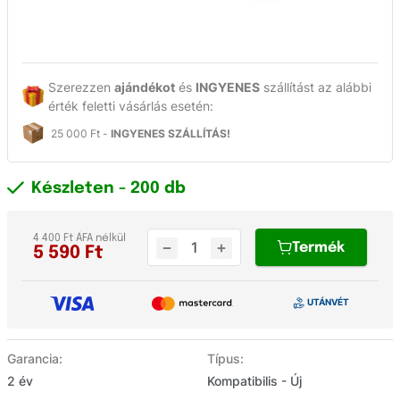
Szerezzen
ajándékot
és
INGYENES
szállítást az alábbi
érték feletti vásárlás esetén:
25 000 Ft -
INGYENES SZÁLLÍTÁS!
Készleten
- 200 db
4 400 Ft ÁFA nélkül
Termék
5 590
Ft
Garancia:
Típus:
2 év
Kompatibilis - Új