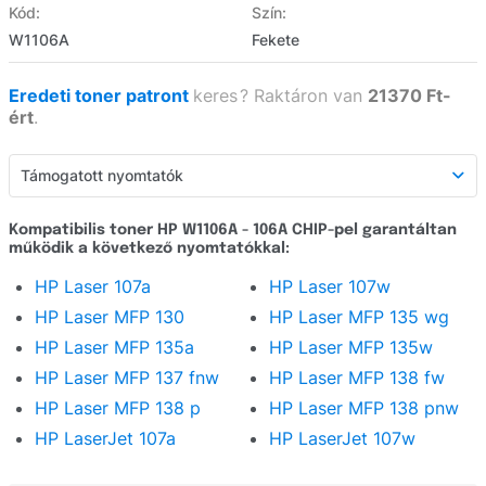
Kód:
Szín:
W1106A
Fekete
Eredeti toner patront
keres
?
Raktáron van
21370 Ft-
ért
.
Támogatott nyomtatók
Támogatott nyomtatók
Kompatibilis toner HP W1106A - 106A CHIP-pel garantáltan
működik a következő nyomtatókkal:
Részletes leírás
HP Laser 107a
HP Laser 107w
Webáruház értékelés
HP Laser MFP 130
HP Laser MFP 135 wg
Kérdezzen
HP Laser MFP 135a
HP Laser MFP 135w
HP Laser MFP 137 fnw
HP Laser MFP 138 fw
HP Laser MFP 138 p
HP Laser MFP 138 pnw
HP LaserJet 107a
HP LaserJet 107w