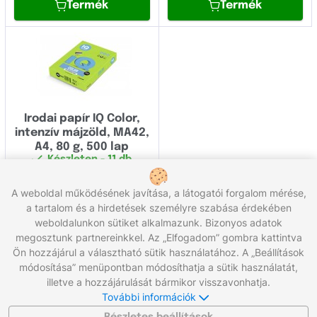
Termék
Termék
Irodai papír IQ Color,
intenzív májzöld, MA42,
A4, 80 g, 500 lap
Készleten
- 11 db
5 700
Ft
A weboldal működésének javítása, a látogatói forgalom mérése,
Termék
a tartalom és a hirdetések személyre szabása érdekében
weboldalunkon sütiket alkalmazunk. Bizonyos adatok
Összesen 15 termék
megosztunk partnereinkkel. Az „Elfogadom” gombra kattintva
Ön hozzájárul a választható sütik használatához. A „Beállítások
módosítása” menüpontban módosíthatja a sütik használatát,
Hívjon minket:
+36 96/566-292
illetve a hozzájárulását bármikor visszavonhatja.
Munkanapokon 8:00 - 17:00
További információk
Írjon nekünk:
info@gigaprint.hu
©2026 gigaprint.hu