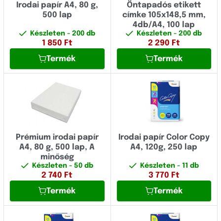
Irodai papír A4, 80 g,
Öntapadós etikett
500 lap
címke 105x148,5 mm,
4db/A4, 100 lap
Készleten
- 200 db
Készleten
- 200 db
1 850
Ft
2 290
Ft
Termék
Termék
Prémium irodai papír
Irodai papír Color Copy
A4, 80 g, 500 lap, A
A4, 120g, 250 lap
minőség
Készleten
- 50 db
Készleten
- 11 db
2 740
Ft
3 770
Ft
Termék
Termék