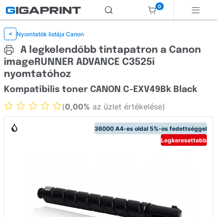
0
Nyomtatók listája Canon
<
A legkelendőbb tintapatron a Canon
imageRUNNER ADVANCE C3525i
nyomtatóhoz
Kompatibilis toner CANON C-EXV49Bk Black
(
0,00%
az üzlet értékelése)
36000 A4-es oldal 5%-os fedettséggel
Legkeresettebb