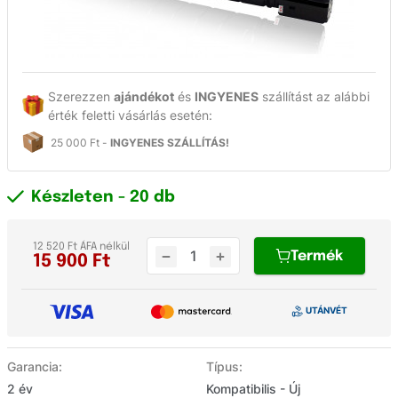
Szerezzen
ajándékot
és
INGYENES
szállítást az alábbi
érték feletti vásárlás esetén:
25 000 Ft -
INGYENES SZÁLLÍTÁS!
Készleten
- 20 db
12 520 Ft ÁFA nélkül
Termék
15 900
Ft
Garancia:
Típus:
2 év
Kompatibilis - Új