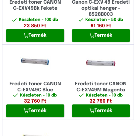
Eredeti toner CANON
Canon C-EXV 49 Eredeti
C-EXV49Bk Fekete
optikai henger -
8528B003
Készleten
- 100 db
Készleten
- 50 db
23 850
Ft
61 160
Ft
Termék
Termék
Eredeti toner CANON
Eredeti toner CANON
C-EXV49C Blue
C-EXV49M Magenta
Készleten
- 10 db
Készleten
- 10 db
32 760
Ft
32 760
Ft
Termék
Termék