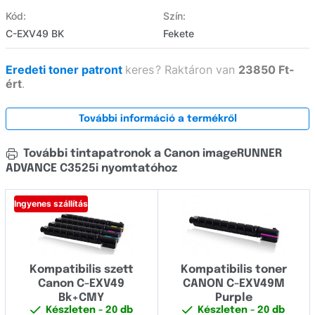
Kód:
Szín:
C-EXV49 BK
Fekete
Eredeti toner patront
keres
?
Raktáron van
23850 Ft-
ért
.
További információ a termékről
További tintapatronok a Canon imageRUNNER
ADVANCE C3525i nyomtatóhoz
Ingyenes szállítás
Kompatibilis szett
Kompatibilis toner
Canon C-EXV49
CANON C-EXV49M
Bk+CMY
Purple
Készleten
- 20 db
Készleten
- 20 db