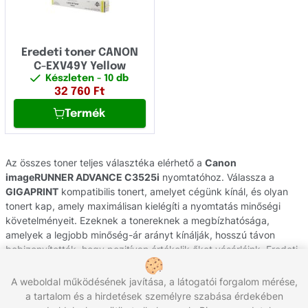
Eredeti toner CANON
C-EXV49Y Yellow
Készleten
- 10 db
32 760
Ft
Termék
Az összes toner teljes választéka elérhető a
Canon
imageRUNNER ADVANCE C3525i
nyomtatóhoz. Válassza a
GIGAPRINT
kompatibilis tonert, amelyet cégünk kínál, és olyan
tonert kap, amely maximálisan kielégíti a nyomtatás minőségi
követelményeit. Ezeknek a tonereknek a megbízhatósága,
amelyek a legjobb minőség-ár arányt kínálják, hosszú távon
bebizonyították, hogy pozitívan értékelik őket vásárlóink. Eredeti
tonerek a
Canon
gyártótól származnak, hivatalos csehországi
forgalmazással és eredetiség garanciával. Ha segítségre van
A weboldal működésének javítása, a látogatói forgalom mérése,
szüksége nyomtatójának kellékének kiválasztásához, forduljon
a tartalom és a hirdetések személyre szabása érdekében
ügyfélszolgálatunkhoz, ahol szívesen segítünk Önnek.