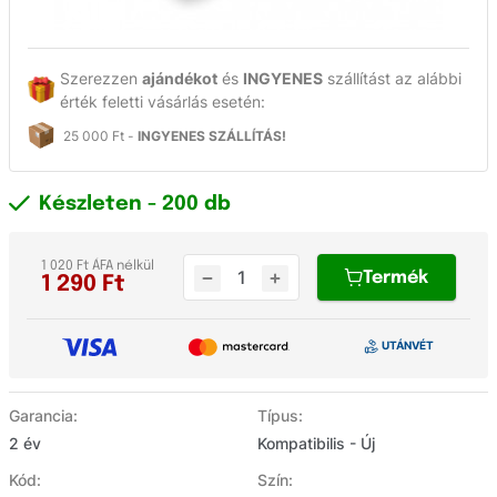
Szerezzen
ajándékot
és
INGYENES
szállítást az alábbi
érték feletti vásárlás esetén:
25 000 Ft -
INGYENES SZÁLLÍTÁS!
Készleten
- 200 db
1 020 Ft ÁFA nélkül
Termék
1 290
Ft
Garancia:
Típus:
2 év
Kompatibilis - Új
Kód:
Szín: