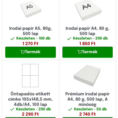
Irodai papír A5, 80g,
Irodai papír A4, 80 g,
500 lap
500 lap
Készleten
- 100 db
Készleten
- 200 db
1 270
Ft
1 850
Ft
Termék
Termék
Öntapadós etikett
Prémium irodai papír
címke 105x148,5 mm,
A4, 80 g, 500 lap, A
4db/A4, 100 lap
minőség
Készleten
- 200 db
Készleten
- 50 db
2 290
Ft
2 740
Ft