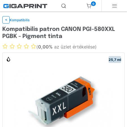
0
Kompatibilis
<
Kompatibilis patron CANON PGI-580XXL
PGBK - Pigment tinta
(
0,00%
az üzlet értékelése)
25,7 ml