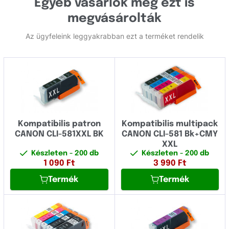
Egyéb vásárlók még ezt is
megvásárolták
Az ügyfeleink leggyakrabban ezt a terméket rendelik
Kompatibilis patron
Kompatibilis multipack
CANON CLI-581XXL BK
CANON CLI-581 Bk+CMY
XXL
Készleten
- 200 db
Készleten
- 200 db
1 090
Ft
3 990
Ft
Termék
Termék