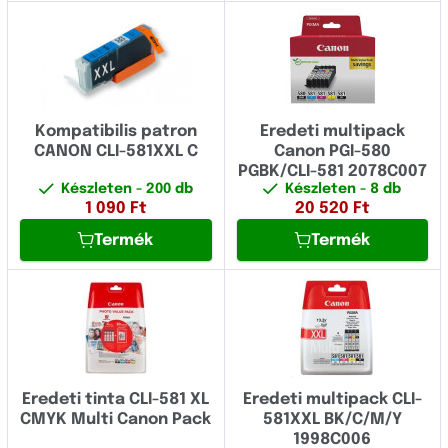
Kompatibilis patron
Eredeti multipack
CANON CLI-581XXL C
Canon PGI-580
PGBK/CLI-581 2078C007
Készleten
- 200 db
Készleten
- 8 db
1 090
Ft
20 520
Ft
Termék
Termék
Eredeti tinta CLI-581 XL
Eredeti multipack CLI-
CMYK Multi Canon Pack
581XXL BK/C/M/Y
1998C006