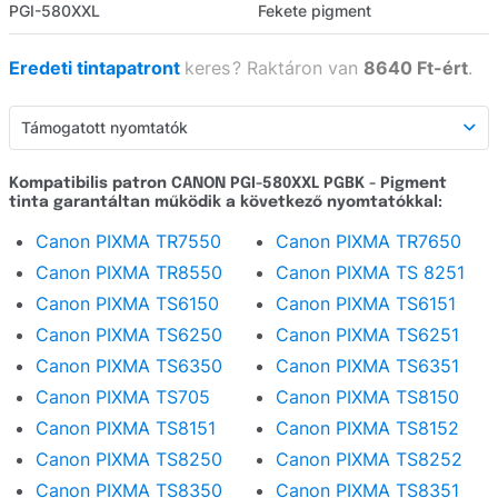
PGI-580XXL
Fekete pigment
Eredeti tintapatront
keres
?
Raktáron van
8640 Ft-ért
.
Támogatott nyomtatók
Támogatott nyomtatók
Kompatibilis patron CANON PGI-580XXL PGBK - Pigment
tinta garantáltan működik a következő nyomtatókkal:
Részletes leírás
Canon PIXMA TR7550
Canon PIXMA TR7650
Webáruház értékelés
Canon PIXMA TR8550
Canon PIXMA TS 8251
Kérdezzen
Canon PIXMA TS6150
Canon PIXMA TS6151
Canon PIXMA TS6250
Canon PIXMA TS6251
Canon PIXMA TS6350
Canon PIXMA TS6351
Canon PIXMA TS705
Canon PIXMA TS8150
Canon PIXMA TS8151
Canon PIXMA TS8152
Canon PIXMA TS8250
Canon PIXMA TS8252
Canon PIXMA TS8350
Canon PIXMA TS8351