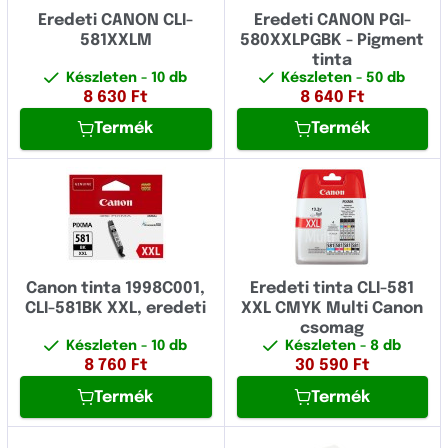
Eredeti CANON CLI-
Eredeti CANON PGI-
581XXLM
580XXLPGBK - Pigment
tinta
Készleten
- 10 db
Készleten
- 50 db
8 630
Ft
8 640
Ft
Termék
Termék
Canon tinta 1998C001,
Eredeti tinta CLI-581
CLI-581BK XXL, eredeti
XXL CMYK Multi Canon
csomag
Készleten
- 10 db
Készleten
- 8 db
8 760
Ft
30 590
Ft
Termék
Termék