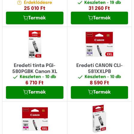
Érdeklődésre
Készleten
- 19 db
25 010
Ft
31 260
Ft
Termék
Termék
Eredeti tinta PGI-
Eredeti CANON CLI-
580PGBK Canon XL
581XXLPB
Készleten
- 10 db
Készleten
- 10 db
6 710
Ft
8 590
Ft
Termék
Termék