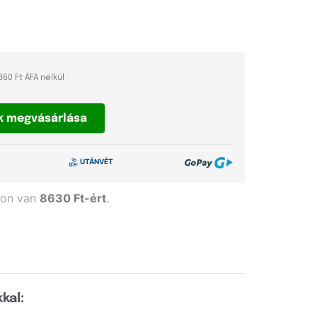
860 Ft ÁFA nélkül
k
megvásárlása
ron van
8630 Ft-ért
.
kal: