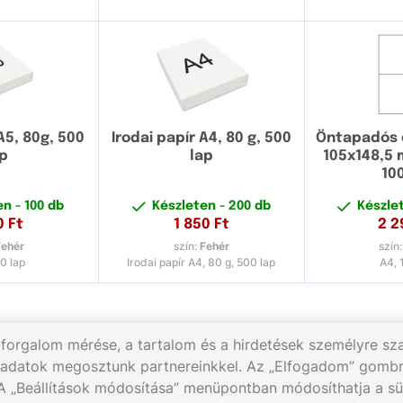
A5, 80g, 500
Irodai papír A4, 80 g, 500
Öntapadós e
ap
lap
105x148,5 
10
ten
- 100 db
Készleten
- 200 db
Készle
0
Ft
1 850
Ft
2 2
Fehér
szín:
Fehér
szín
0 lap
Irodai papír A4, 80 g, 500 lap
A4, 
 forgalom mérése, a tartalom és a hirdetések személyre s
 adatok megosztunk partnereinkkel. Az „Elfogadom” gombr
 A „Beállítások módosítása” menüpontban módosíthatja a süt
292
Munkanapokon 8:00 - 17:00
Írjon nekünk:
info@gigaprin