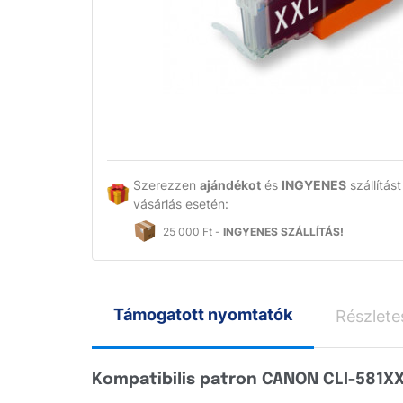
Szerezzen
ajándékot
és
INGYENES
szállítást
vásárlás esetén:
25 000 Ft -
INGYENES SZÁLLÍTÁS!
Támogatott nyomtatók
Részletes
Kompatibilis patron CANON CLI-581XX