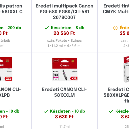
lis patron
Eredeti multipack Canon
Eredeti tin
-581XXL C
PGI-580 PGBK/CLI-581
CMYK Multi
2078C007
en
- 200 db
Készleten
- 8 db
Érde
0
Ft
20 560
Ft
25 
úrkék
szín:
Fekete - Színes
szín
 ml
1x11.2 ml + 4x5.6 ml
4x
ANON CLI-
Eredeti CANON CLI-
Eredeti 
XLPB
581XXLM
580XXLPGB
t
ten
- 10 db
Készleten
- 10 db
Készl
0
Ft
8 630
Ft
8 6
7ml
11.7ml
25