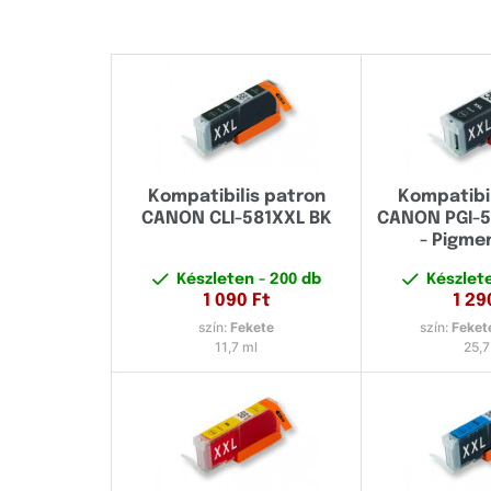
Kompatibilis patron
Kompatibi
CANON CLI-581XXL BK
CANON PGI-
- Pigmen
Készleten
- 200 db
Készlet
1 090
Ft
1 29
szín:
Fekete
szín:
Feket
11,7 ml
25,7