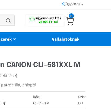
Ügyfélfiók
0
ingyenes szállítás
25 000 Ft-tól
szerek
Vállalatoknak
on CANON CLI-581XXL M
rtékelése)
atron lila, chippel
Kód:
Szín:
- Új
CLI-581M
Lila