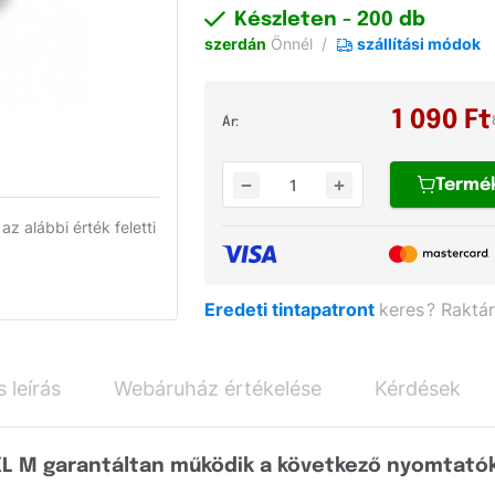
Készleten
- 200 db
szerdán
Önnél
szállítási módok
1 090
Ft
Ár:
Termé
 az alábbi érték feletti
Eredeti tintapatront
keres
?
Raktá
 leírás
Webáruház értékelése
Kérdések
L M garantáltan működik a következő nyomtatók