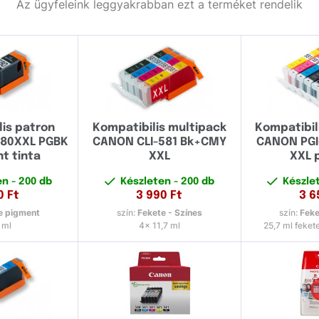
Az ügyfeleink leggyakrabban ezt a terméket rendelik
lis patron
Kompatibilis multipack
Kompatibil
580XXL PGBK
CANON CLI-581 Bk+CMY
CANON PGI-
t tinta
XXL
XXL 
en
- 200 db
Készleten
- 200 db
Készle
0
Ft
3 990
Ft
3 6
e pigment
szín:
Fekete - Színes
szín:
Feke
 ml
4x 11,7 ml
25,7 ml fekete