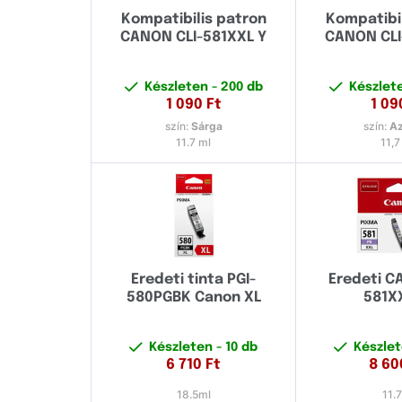
Kompatibilis patron
Kompatibi
CANON CLI-581XXL Y
CANON CLI
Készleten
- 200 db
Készlet
1 090
Ft
1 09
szín:
Sárga
szín:
Az
11.7 ml
11,7
Eredeti tinta PGI-
Eredeti C
580PGBK Canon XL
581X
Készleten
- 10 db
Készle
6 710
Ft
8 60
18.5ml
11.