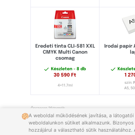
Eredeti tinta CLI-581 XXL
Irodai papír 
CMYK Multi Canon
l
csomag
Készleten
- 8 db
Készle
30 590
Ft
1 27
szín:
4*11.7ml
A5, 50
Összesen 29 termék
A weboldal működésének javítása, a látogatói
weboldalunkon sütiket alkalmazunk. Bizonyos
hozzájárul a választható sütik használatához.
Hívjon minket:
+36 96/566-