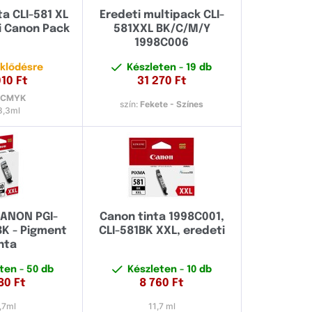
ta CLI-581 XL
Eredeti multipack CLI-
 Canon Pack
581XXL BK/C/M/Y
1998C006
klődésre
Készleten
- 19 db
010
Ft
31 270
Ft
:
CMYK
szín:
Fekete - Színes
8,3ml
CANON PGI-
Canon tinta 1998C001,
K - Pigment
CLI-581BK XXL, eredeti
inta
eten
- 50 db
Készleten
- 10 db
80
Ft
8 760
Ft
,7ml
11,7 ml