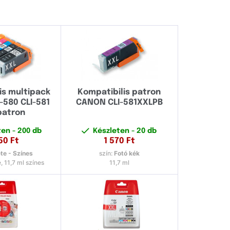
is multipack
Kompatibilis patron
580 CLI-581
CANON CLI-581XXLPB
patron
ten
- 200 db
Készleten
- 20 db
50
Ft
1 570
Ft
te - Színes
szín:
Fotó kék
, 11,7 ml színes
11,7 ml