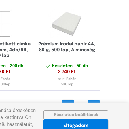
tikett címke
Prémium irodai papír A4,
mm, 4db/A4,
80 g, 500 lap, A minőség
0 lap
ten
- 200 db
Készleten
- 50 db
90
Ft
2 740
Ft
:
Fehér
szín:
Fehér
100lap
500 lap
1
2
zabása érdekében
Részletes beállítások
a kattintva Ön
ik használatát,
Elfogadom
t.hu
©2026 gigaprint.hu