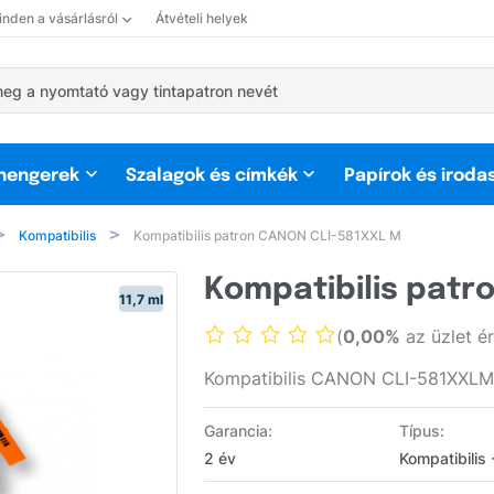
nden a vásárlásról
Átvételi helyek
 hengerek
Szalagok és címkék
Papírok és iroda
Kompatibilis
Kompatibilis patron CANON CLI-581XXL M
Kompatibilis patr
11,7 ml
(
0,00%
az üzlet é
Kompatibilis CANON CLI-581XXLM p
Garancia:
Típus:
2 év
Kompatibilis 