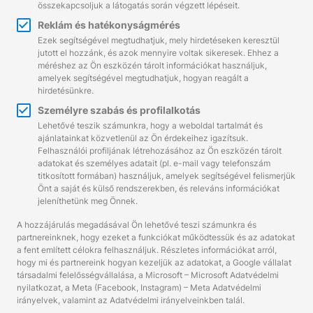
összekapcsoljuk a látogatás során végzett lépéseit.
Reklám és hatékonyságmérés
Ezek segítségével megtudhatjuk, mely hirdetéseken keresztül
jutott el hozzánk, és azok mennyire voltak sikeresek. Ehhez a
méréshez az Ön eszközén tárolt információkat használjuk,
Hívjon minket:
+36 96/566-292
amelyek segítségével megtudhatjuk, hogyan reagált a
Munkanapokon 8:00 - 17:00
hirdetésünkre.
Írjon nekünk:
info@gigaprint.hu
©2026 gigaprint.hu
Személyre szabás és profilalkotás
Lehetővé teszik számunkra, hogy a weboldal tartalmát és
Klasszikus verzió megjelenítése
ajánlatainkat közvetlenül az Ön érdekeihez igazítsuk.
Felhasználói profiljának létrehozásához az Ön eszközén tárolt
adatokat és személyes adatait (pl. e-mail vagy telefonszám
titkosított formában) használjuk, amelyek segítségével felismerjük
Önt a saját és külső rendszerekben, és releváns információkat
jeleníthetünk meg Önnek.
A hozzájárulás megadásával Ön lehetővé teszi számunkra és
partnereinknek, hogy ezeket a funkciókat működtessük és az adatokat
a fent említett célokra felhasználjuk. Részletes információkat arról,
hogy mi és partnereink hogyan kezeljük az adatokat, a
Google vállalat
társadalmi felelősségvállalása
, a
Microsoft – Microsoft Adatvédelmi
nyilatkozat
, a
Meta (Facebook, Instagram) – Meta Adatvédelmi
irányelvek
, valamint az
Adatvédelmi irányelveinkben
talál.