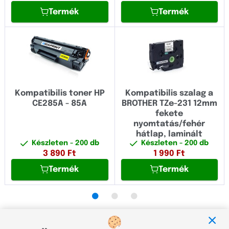
Termék
Termék
Kompatibilis toner HP
Kompatibilis szalag a
CE285A - 85A
BROTHER TZe-231 12mm
fekete
nyomtatás/fehér
hátlap, laminált
Készleten
- 200 db
Készleten
- 200 db
3 890
Ft
1 990
Ft
Termék
Termék
•
•
•