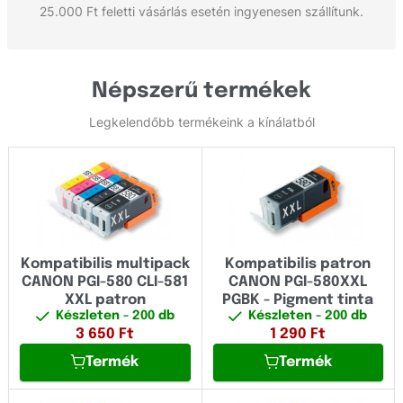
25.000 Ft feletti vásárlás esetén ingyenesen szállítunk.
Népszerű termékek
Legkelendőbb termékeink a kínálatból
Kompatibilis multipack
Kompatibilis patron
CANON PGI-580 CLI-581
CANON PGI-580XXL
XXL patron
PGBK - Pigment tinta
Készleten
- 200 db
Készleten
- 200 db
3 650
Ft
1 290
Ft
Termék
Termék