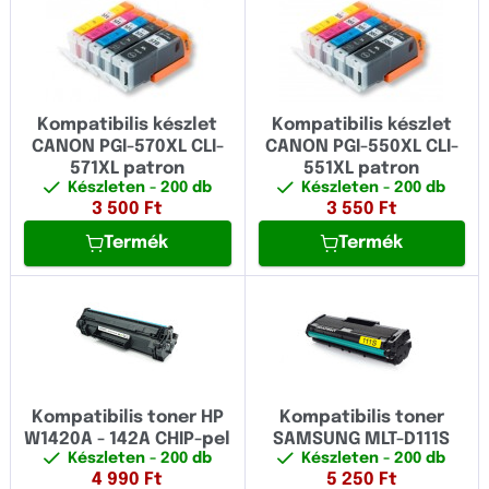
Kompatibilis készlet
Kompatibilis készlet
CANON PGI-570XL CLI-
CANON PGI-550XL CLI-
571XL patron
551XL patron
Készleten
- 200 db
Készleten
- 200 db
3 500
Ft
3 550
Ft
Termék
Termék
Kompatibilis toner HP
Kompatibilis toner
W1420A - 142A CHIP-pel
SAMSUNG MLT-D111S
Készleten
- 200 db
Készleten
- 200 db
4 990
Ft
5 250
Ft