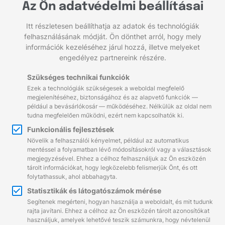
Az Ön adatvédelmi beállításai
Itt részletesen beállíthatja az adatok és technológiák
felhasználásának módját. Ön dönthet arról, hogy mely
információk kezeléséhez járul hozzá, illetve melyeket
Költségmegtakarítás
engedélyez partnereink részére.
Ha tőlünk vásárol, a nyomtatási költségei akár 70%-
kal is csökkenhetnek a minőség romlása nélkül.
Szükséges technikai funkciók
Ezek a technológiák szükségesek a weboldal megfelelő
megjelenítéséhez, biztonságához és az alapvető funkciók —
például a bevásárlókosár — működéséhez. Nélkülük az oldal nem
tudna megfelelően működni, ezért nem kapcsolhatók ki.
Minden raktáron
A raktáron lévő árukat a megrendelés napján
Funkcionális fejlesztések
késedelem nélkül útnak indítjuk, akár másnapi
Növelik a felhasználói kényelmet, például az automatikus
házhozszállítással.
mentéssel a folyamatban lévő módosításokról vagy a választások
megjegyzésével. Ehhez a célhoz felhasználjuk az Ön eszközén
tárolt információkat, hogy legközelebb felismerjük Önt, és ott
folytathassuk, ahol abbahagyta.
Statisztikák és látogatószámok mérése
Ellenőrzött minőség
Segítenek megérteni, hogyan használja a weboldalt, és mit tudunk
Forgalmazott termékek minőségét a technológiai
rajta javítani. Ehhez a célhoz az Ön eszközén tárolt azonosítókat
eljárásoknak és a minőségellenőrzésnek való
használjuk, amelyek lehetővé teszik számunkra, hogy névtelenül
megfelelést igazoló tanúsítványaink garantálják.