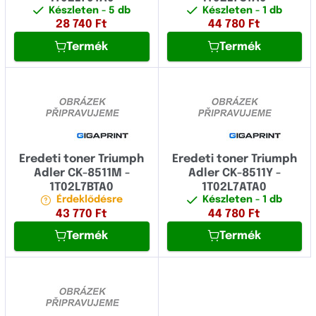
Készleten
- 5 db
Készleten
- 1 db
Fujitsu
28 740
Ft
44 780
Ft
Termék
Termék
Fullmark
GIGAPRINT
HP
IBM
Image
Eredeti toner Triumph
Eredeti toner Triumph
Adler CK-8511M -
Adler CK-8511Y -
Konica Minolta
1T02L7BTA0
1T02L7ATA0
Érdeklődésre
Készleten
- 1 db
Kyocera
43 770
Ft
44 780
Ft
Termék
Termék
Lexmark
Logo
Novus