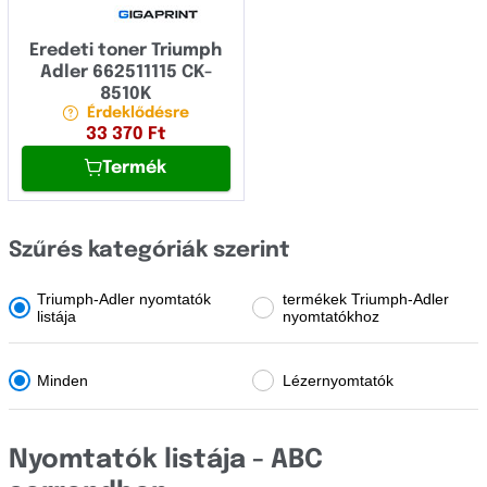
OCÉ
OKI
Eredeti toner Triumph
Adler 662511115 CK-
Olivetti
8510K
Érdeklődésre
Panasonic
33 370
Ft
Termék
Pantum
Papyrus
Szűrés kategóriák szerint
Philips
Printronix
Triumph-Adler nyomtatók
termékek Triumph-Adler
listája
nyomtatókhoz
Ricoh
Samsung
Minden
Lézernyomtatók
Sharp
Nyomtatók listája - ABC
Star Micronics