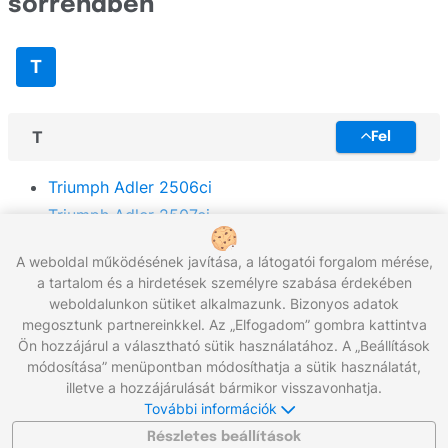
sorrendben
TallyGenicom
Toshiba
T
Triumph-Adler
UPrint
T
Fel
Unassigned
Triumph Adler 2506ci
Utax
Triumph Adler 2507ci
Xerox
Triumph Adler DCC 2500ci
A weboldal működésének javítása, a látogatói forgalom mérése,
Triumph Adler DCC-6520
Zebra
a tartalom és a hirdetések személyre szabása érdekében
Triumph Adler P-C3565i MFP
weboldalunkon sütiket alkalmazunk. Bizonyos adatok
megosztunk partnereinkkel. Az „Elfogadom” gombra kattintva
Ön hozzájárul a választható sütik használatához. A „Beállítások
módosítása” menüpontban módosíthatja a sütik használatát,
Hívjon minket:
+36 96/566-292
illetve a hozzájárulását bármikor visszavonhatja.
Munkanapokon 8:00 - 17:00
További információk
Írjon nekünk:
info@gigaprint.hu
©2026 gigaprint.hu
Részletes beállítások