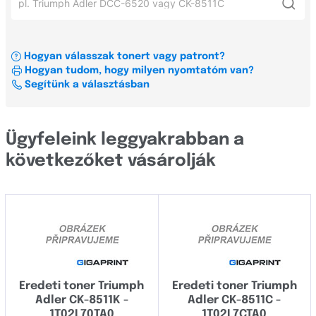
Xerox
ADLER
Triumph Adler 2507ci
OKI
DC
Triumph Adler 2506ci
Hogyan válasszak tonert vagy patront?
Címkenyomtató és szalag konfigurátor
Triumph Adler DCC 2500ci
Hogyan tudom, hogy milyen nyomtatóm van?
Minden gyártó
Segítünk a választásban
Triumph Adler P-C3565i MFP
Brady
Ügyfeleink leggyakrabban a
Brother
következőket vásárolják
Canon
Casio
Dell
Develop
Eredeti toner Triumph
Eredeti toner Triumph
Dymo
Adler CK-8511K -
Adler CK-8511C -
Epson
1T02L70TA0
1T02L7CTA0