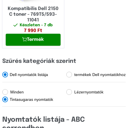
OCÉ
Kompatibilis Dell 2150
OKI
C toner - 769T5/593-
11041
Olivetti
Készleten
- 7 db
7 990
Ft
Panasonic
Termék
Pantum
Papyrus
Szűrés kategóriák szerint
Philips
Dell nyomtatók listája
termékek Dell nyomtatókhoz
Printronix
Ricoh
Minden
Lézernyomtatók
Samsung
Tintasugaras nyomtatók
Sharp
Nyomtatók listája - ABC
Star Micronics