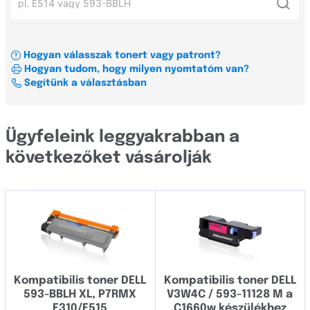
Xerox
Dell E310
3xxx
OKI
Dell E515dw
5xxx
Hogyan válasszak tonert vagy patront?
Címkenyomtató és szalag konfigurátor
Dell C1660w
Hogyan tudom, hogy milyen nyomtatóm van?
7xx
Minden gyártó
Segítünk a választásban
Dell E514dw
9xx
Dell C1765nfw
Minden sorozat
Brady
Ügyfeleink leggyakrabban a
Brother
következőket vásárolják
1xxx
Canon
2xxx
Casio
3xxx
Dell
5xxx
Develop
7xx
Kompatibilis toner DELL
Kompatibilis toner DELL
Dymo
593-BBLH XL, P7RMX
V3W4C / 593-11128 M a
9xx
Epson
E310/E515
C1660w készülékhez