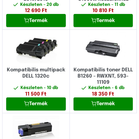
Készleten
- 20 db
Készleten
- 11 db
A
Fujitsu
12 690
Ft
10 810
Ft
B
Termék
Termék
Fullmark
C
GIGAPRINT
Dell S
HP
E
IBM
H
Image
Kompatibilis multipack
Kompatibilis toner DELL
DELL 1320c
B1260 - RWXNT, 593-
LP
Konica Minolta
11109
P
Készleten
- 10 db
Készleten
- 6 db
Kyocera
11 500
Ft
18 350
Ft
S
Termék
Termék
Lexmark
V
Logo
W
Novus