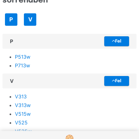
sorrendben
TallyGenicom
Toshiba
P
V
Triumph-Adler
UPrint
P
Fel
Unassigned
P513w
Utax
P713w
Xerox
V
Fel
Zebra
V313
V313w
V515w
V525
V525w