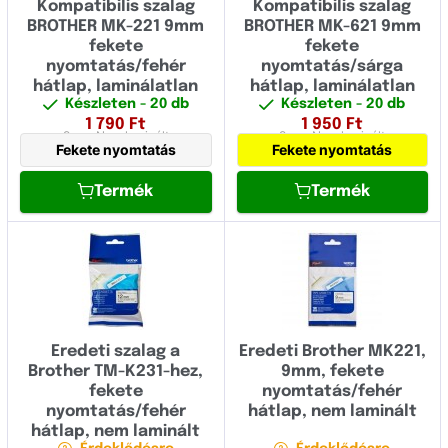
Kompatibilis szalag
Kompatibilis szalag
BROTHER MK-221 9mm
BROTHER MK-621 9mm
fekete
fekete
nyomtatás/fehér
nyomtatás/sárga
hátlap, laminálatlan
hátlap, laminálatlan
Készleten
- 20 db
Készleten
- 20 db
1 790
Ft
1 950
Ft
9 mm
Nem laminált
9 mm
Nem laminált
Fekete nyomtatás
Fekete nyomtatás
Termék
Termék
Eredeti szalag a
Eredeti Brother MK221,
Brother TM-K231-hez,
9mm, fekete
fekete
nyomtatás/fehér
nyomtatás/fehér
hátlap, nem laminált
hátlap, nem laminált