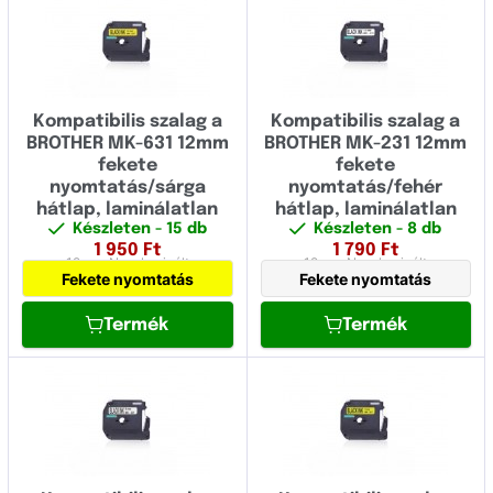
Átlátszó
(0)
18 mm szélesség
(0)
24 mm szélesség
(0)
36 mm szélesség
(0)
Kompatibilis szalag a
Kompatibilis szalag a
BROTHER MK-631 12mm
BROTHER MK-231 12mm
38 mm szélesség
(0)
fekete
fekete
nyomtatás/sárga
nyomtatás/fehér
hátlap, laminálatlan
hátlap, laminálatlan
Készleten
- 15 db
Készleten
- 8 db
1 950
Ft
1 790
Ft
12 mm
Nem laminált
12 mm
Nem laminált
Fekete nyomtatás
Fekete nyomtatás
Termék
Termék