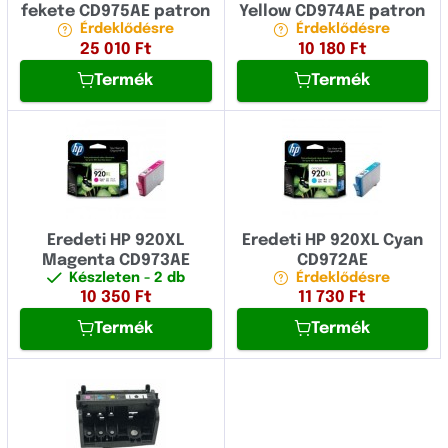
fekete CD975AE patron
Yellow CD974AE patron
Érdeklődésre
Érdeklődésre
25 010
Ft
10 180
Ft
Termék
Termék
Eredeti HP 920XL
Eredeti HP 920XL Cyan
Magenta CD973AE
CD972AE
Készleten
- 2 db
Érdeklődésre
10 350
Ft
11 730
Ft
Termék
Termék