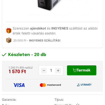
Szerezzen
ajándékot
és
INGYENES
szállítást az alábbi
érték feletti vásárlás esetén:
25 000 Ft -
INGYENES SZÁLLÍTÁS!
Készleten
- 20 db
1 240 Ft ÁFA nélkül
Termék
1 570
Ft
Garancia:
Típus: