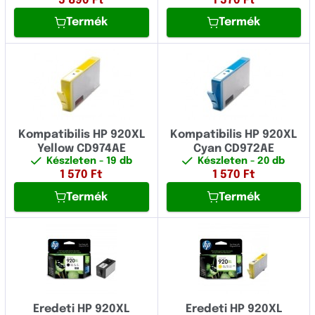
5 890
Ft
1 570
Ft
Termék
Termék
Kompatibilis HP 920XL
Kompatibilis HP 920XL
Yellow CD974AE
Cyan CD972AE
Készleten
- 19 db
Készleten
- 20 db
1 570
Ft
1 570
Ft
Termék
Termék
Eredeti HP 920XL
Eredeti HP 920XL