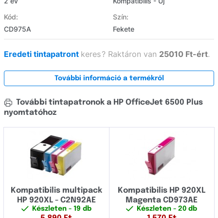
2 év
Kompatibilis - Új
Kód:
Szín:
CD975A
Fekete
Eredeti tintapatront
keres
?
Raktáron van
25010 Ft-ért
.
További információ a termékről
További tintapatronok a HP OfficeJet 6500 Plus
nyomtatóhoz
Kompatibilis multipack
Kompatibilis HP 920XL
HP 920XL - C2N92AE
Magenta CD973AE
Készleten
- 19 db
Készleten
- 20 db