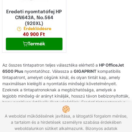
Eredeti nyomtatófej HP
CN643A, No.564
(920XL)
Érdeklődésre
40 900
Ft
Termék
Az összes tintapatron teljes választéka elérhető a
HP OfficeJet
6500 Plus
nyomtatóhoz. Válassza a
GIGAPRINT
kompatibilis
tintapatront, amelyet cégünk kínál, és olyan tintát kap, amely
maximálisan kielégíti a nyomtatás minőségi követelményeit.
Ezeknek a tintapatronoknak a megbízhatósága, amelyek a
legjobb minőség-ár arányt kínálják, hosszú távon bebizonyították,
hogy pozitívan értékelik őket vásárlóink. Eredeti tintapatronok a
HP
gyártótól származnak, hivatalos csehországi forgalmazással
és eredetiség garanciával. Ha segítségre van szüksége
A weboldal működésének javítása, a látogatói forgalom mérése,
nyomtatójának kellékének kiválasztásához, forduljon
a tartalom és a hirdetések személyre szabása érdekében
ügyfélszolgálatunkhoz, ahol szívesen segítünk Önnek.
weboldalunkon sütiket alkalmazunk. Bizonyos adatok