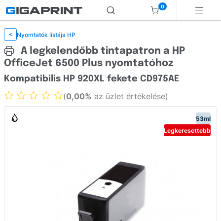
0
Nyomtatók listája HP
<
A legkelendőbb tintapatron a HP
OfficeJet 6500 Plus nyomtatóhoz
Kompatibilis HP 920XL fekete CD975AE
(
0,00%
az üzlet értékelése)
53ml
Legkeresettebb