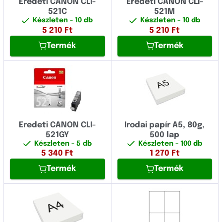
Eredeti CANON CLI-
Eredeti CANON CLI-
521C
521M
Készleten
- 10 db
Készleten
- 10 db
5 210
Ft
5 210
Ft
Termék
Termék
Eredeti CANON CLI-
Irodai papír A5, 80g,
521GY
500 lap
Készleten
- 5 db
Készleten
- 100 db
5 340
Ft
1 270
Ft
Termék
Termék