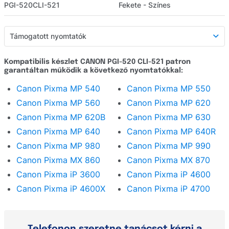
PGI-520CLI-521
Fekete - Színes
Támogatott nyomtatók
Támogatott nyomtatók
Kompatibilis készlet CANON PGI-520 CLI-521 patron
garantáltan működik a következő nyomtatókkal:
Részletes leírás
Canon Pixma MP 540
Canon Pixma MP 550
Webáruház értékelés
Canon Pixma MP 560
Canon Pixma MP 620
Kérdezzen
Canon Pixma MP 620B
Canon Pixma MP 630
Canon Pixma MP 640
Canon Pixma MP 640R
Canon Pixma MP 980
Canon Pixma MP 990
Canon Pixma MX 860
Canon Pixma MX 870
Canon Pixma iP 3600
Canon Pixma iP 4600
Canon Pixma iP 4600X
Canon Pixma iP 4700