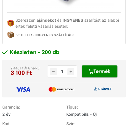
Szerezzen
ajándékot
és
INGYENES
szállítást az alábbi
érték feletti vásárlás esetén:
25 000 Ft -
INGYENES SZÁLLÍTÁS!
Készleten
- 200 db
2 440 Ft ÁFA nélkül
Termék
3 100
Ft
Garancia:
Típus:
2 év
Kompatibilis - Új
Kód:
Szín: