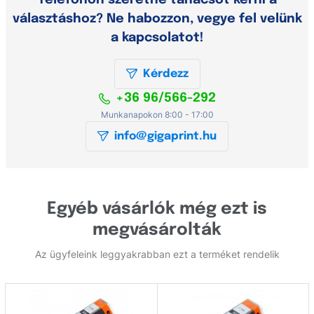
Telefonon szeretne tanácsot kérni a
választáshoz? Ne habozzon, vegye fel velünk
a kapcsolatot!
Kérdezz
+36 96/566-292
Munkanapokon 8:00 - 17:00
info@gigaprint.hu
Egyéb vásárlók még ezt is
megvásárolták
Az ügyfeleink leggyakrabban ezt a terméket rendelik