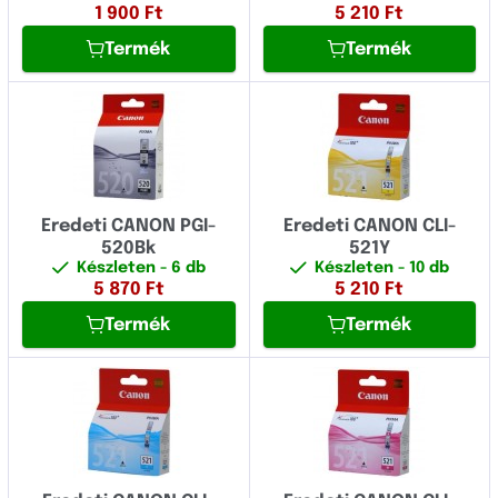
1 900
Ft
5 210
Ft
Termék
Termék
Eredeti CANON PGI-
Eredeti CANON CLI-
520Bk
521Y
Készleten
- 6 db
Készleten
- 10 db
5 870
Ft
5 210
Ft
Termék
Termék