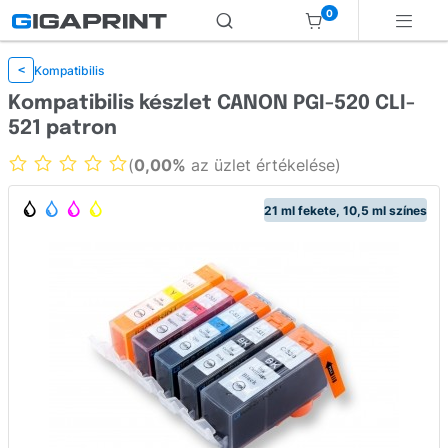
0
Kompatibilis
<
Kompatibilis készlet CANON PGI-520 CLI-
521 patron
(
0,00%
az üzlet értékelése)
21 ml fekete, 10,5 ml színes