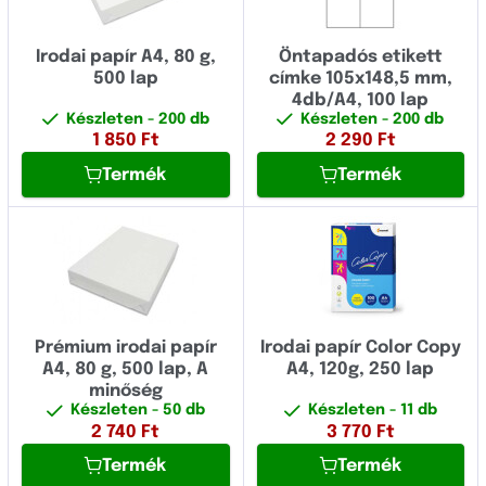
Irodai papír A4, 80 g,
Öntapadós etikett
500 lap
címke 105x148,5 mm,
4db/A4, 100 lap
Készleten
- 200 db
Készleten
- 200 db
1 850
Ft
2 290
Ft
Termék
Termék
Prémium irodai papír
Irodai papír Color Copy
A4, 80 g, 500 lap, A
A4, 120g, 250 lap
minőség
Készleten
- 50 db
Készleten
- 11 db
2 740
Ft
3 770
Ft
Termék
Termék