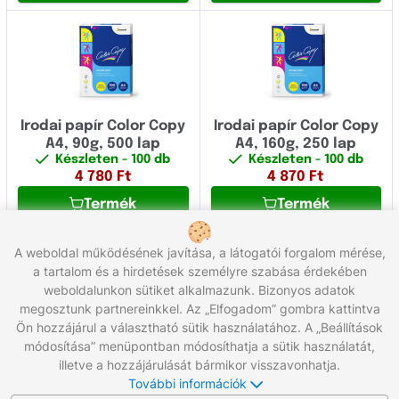
Irodai papír Color Copy
Irodai papír Color Copy
A4, 90g, 500 lap
A4, 160g, 250 lap
Készleten
- 100 db
Készleten
- 100 db
4 780
Ft
4 870
Ft
Termék
Termék
A weboldal működésének javítása, a látogatói forgalom mérése,
a tartalom és a hirdetések személyre szabása érdekében
1
2
weboldalunkon sütiket alkalmazunk. Bizonyos adatok
Összesen 26 termék
megosztunk partnereinkkel. Az „Elfogadom” gombra kattintva
Ön hozzájárul a választható sütik használatához. A „Beállítások
módosítása” menüpontban módosíthatja a sütik használatát,
Hívjon minket:
+36 96/566-292
illetve a hozzájárulását bármikor visszavonhatja.
Munkanapokon 8:00 - 17:00
További információk
Írjon nekünk:
info@gigaprint.hu
©2026 gigaprint.hu