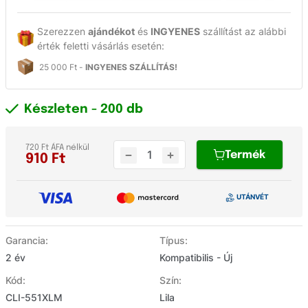
Szerezzen
ajándékot
és
INGYENES
szállítást az alábbi
érték feletti vásárlás esetén:
25 000 Ft -
INGYENES SZÁLLÍTÁS!
Készleten
- 200 db
720 Ft ÁFA nélkül
Termék
910
Ft
Garancia:
Típus:
2 év
Kompatibilis - Új
Kód:
Szín:
CLI-551XLM
Lila