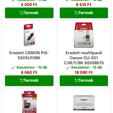
Készleten
- 8 db
Készleten
- 10 db
5 000
Ft
6 610
Ft
Termék
Termék
Eredeti CANON PGI-
Eredeti multipack
550XLPGBK
Canon CLI-551
C/M/Y/BK 6509B015
Készleten
- 10 db
Készleten
- 10 db
6 660
Ft
18 080
Ft
Termék
Termék