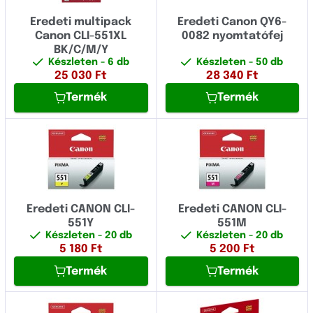
Eredeti multipack
Eredeti Canon QY6-
Canon CLI-551XL
0082 nyomtatófej
BK/C/M/Y
Készleten
- 6 db
Készleten
- 50 db
25 030
Ft
28 340
Ft
Termék
Termék
Eredeti CANON CLI-
Eredeti CANON CLI-
551Y
551M
Készleten
- 20 db
Készleten
- 20 db
5 180
Ft
5 200
Ft
Termék
Termék