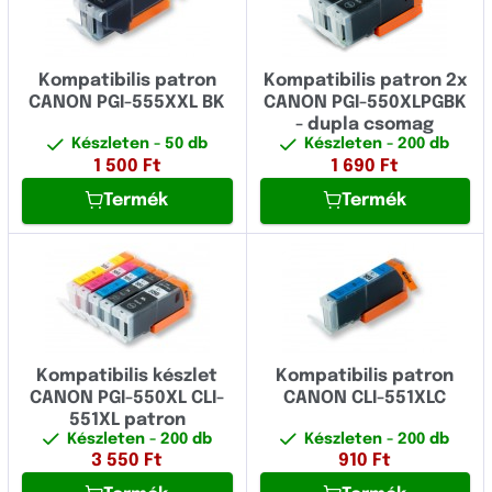
Kompatibilis patron
Kompatibilis patron 2x
CANON PGI-555XXL BK
CANON PGI-550XLPGBK
- dupla csomag
Készleten
- 50 db
Készleten
- 200 db
1 500
Ft
1 690
Ft
Termék
Termék
Kompatibilis készlet
Kompatibilis patron
CANON PGI-550XL CLI-
CANON CLI-551XLC
551XL patron
Készleten
- 200 db
Készleten
- 200 db
3 550
Ft
910
Ft