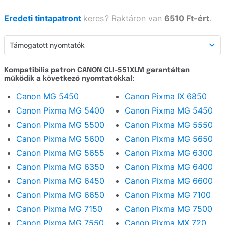
Eredeti tintapatront
keres
?
Raktáron van
6510 Ft-ért
.
Támogatott nyomtatók
Támogatott nyomtatók
Kompatibilis patron CANON CLI-551XLM garantáltan
működik a következő nyomtatókkal:
Részletes leírás
Canon MG 5450
Canon Pixma IX 6850
Webáruház értékelés
Canon Pixma MG 5400
Canon Pixma MG 5450
Kérdezzen
Canon Pixma MG 5500
Canon Pixma MG 5550
Canon Pixma MG 5600
Canon Pixma MG 5650
Canon Pixma MG 5655
Canon Pixma MG 6300
Canon Pixma MG 6350
Canon Pixma MG 6400
Canon Pixma MG 6450
Canon Pixma MG 6600
Canon Pixma MG 6650
Canon Pixma MG 7100
Canon Pixma MG 7150
Canon Pixma MG 7500
Canon Pixma MG 7550
Canon Pixma MX 720