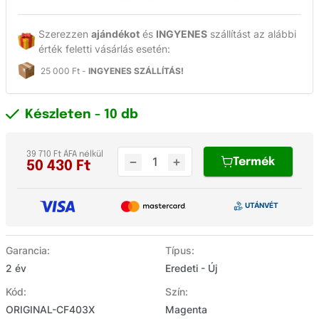
Szerezzen
ajándékot
és
INGYENES
szállítást az alábbi
érték feletti vásárlás esetén:
25 000 Ft -
INGYENES SZÁLLÍTÁS!
Készleten
- 10 db
39 710 Ft ÁFA nélkül
Termék
50 430
Ft
Garancia:
Típus:
2 év
Eredeti - Új
Kód:
Szín:
ORIGINAL-CF403X
Magenta