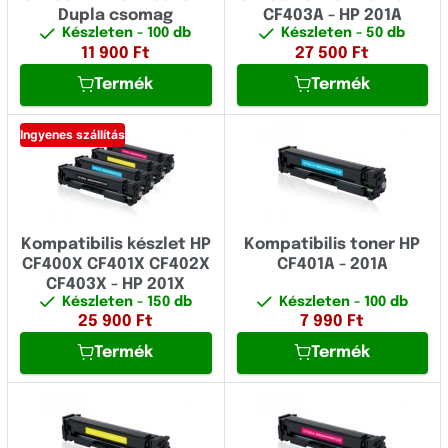
Dupla csomag
CF403A - HP 201A
Készleten
- 100 db
Készleten
- 50 db
11 900
Ft
27 500
Ft
Termék
Termék
Ingyenes szállítás
Kompatibilis készlet HP
Kompatibilis toner HP
CF400X CF401X CF402X
CF401A - 201A
CF403X - HP 201X
Készleten
- 150 db
Készleten
- 100 db
25 900
Ft
7 990
Ft
Termék
Termék