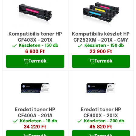
Kompatibilis toner HP
Kompatibilis készlet HP
CF403X - 201X
CF253XM - 201X - CMY
Készleten
- 150 db
Készleten
- 150 db
6 800
Ft
23 900
Ft
Termék
Termék
Eredeti toner HP
Eredeti toner HP
CF400A - 201A
CF400X - 201X
Készleten
- 18 db
Készleten
- 200 db
34 220
Ft
45 820
Ft