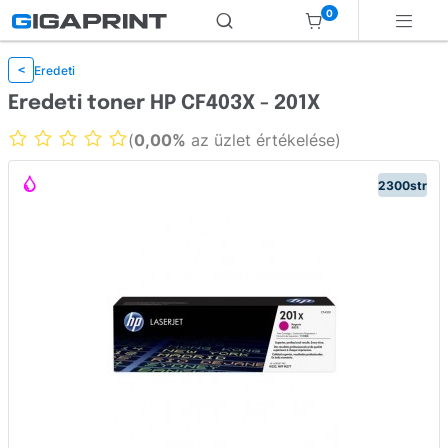
0
Eredeti
<
Eredeti toner HP CF403X - 201X
(
0,00%
az üzlet értékelése)
2300str