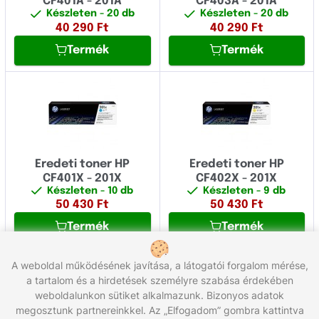
CF401A - 201A
CF403A - 201A
Készleten
- 20 db
Készleten
- 20 db
40 290
Ft
40 290
Ft
Termék
Termék
Eredeti toner HP
Eredeti toner HP
CF401X - 201X
CF402X - 201X
Készleten
- 10 db
Készleten
- 9 db
50 430
Ft
50 430
Ft
Termék
Termék
A weboldal működésének javítása, a látogatói forgalom mérése,
a tartalom és a hirdetések személyre szabása érdekében
1
2
weboldalunkon sütiket alkalmazunk. Bizonyos adatok
Összesen 30 termék
megosztunk partnereinkkel. Az „Elfogadom” gombra kattintva