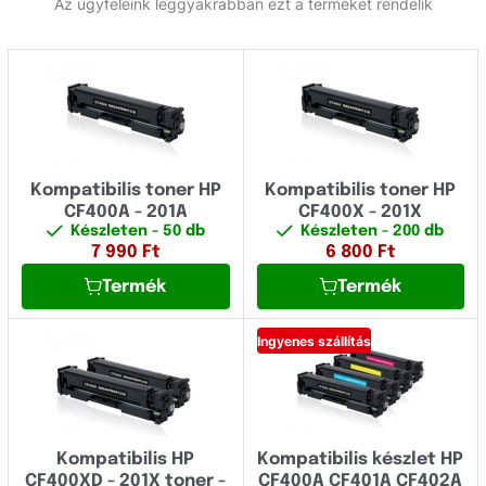
Az ügyfeleink leggyakrabban ezt a terméket rendelik
Kompatibilis toner HP
Kompatibilis toner HP
CF400A - 201A
CF400X - 201X
Készleten
- 50 db
Készleten
- 200 db
7 990
Ft
6 800
Ft
Termék
Termék
Ingyenes szállítás
Kompatibilis HP
Kompatibilis készlet HP
CF400XD - 201X toner -
CF400A CF401A CF402A