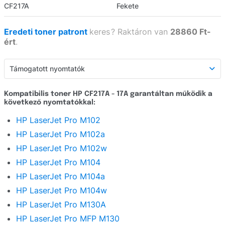
CF217A
Fekete
Eredeti toner patront
keres
?
Raktáron van
28860 Ft-
ért
.
Támogatott nyomtatók
Támogatott nyomtatók
Kompatibilis toner HP CF217A - 17A garantáltan működik a
következő nyomtatókkal:
Részletes leírás
HP LaserJet Pro M102
Webáruház értékelés
HP LaserJet Pro M102a
Kérdezzen
HP LaserJet Pro M102w
HP LaserJet Pro M104
HP LaserJet Pro M104a
HP LaserJet Pro M104w
HP LaserJet Pro M130A
HP LaserJet Pro MFP M130