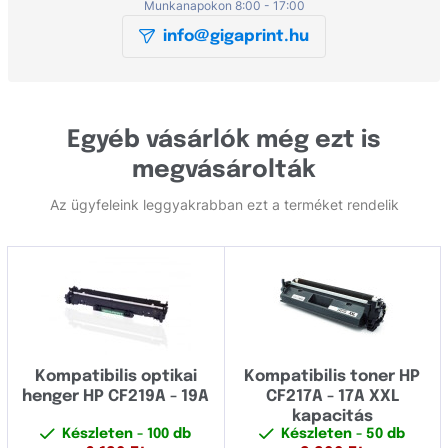
Munkanapokon 8:00 - 17:00
info@gigaprint.hu
Egyéb vásárlók még ezt is
megvásárolták
Az ügyfeleink leggyakrabban ezt a terméket rendelik
Kompatibilis optikai
Kompatibilis toner HP
henger HP CF219A - 19A
CF217A - 17A XXL
kapacitás
Készleten
- 100 db
Készleten
- 50 db