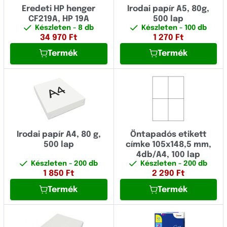
Eredeti HP henger
Irodai papír A5, 80g,
CF219A, HP 19A
500 lap
Készleten
- 8 db
Készleten
- 100 db
34 970
Ft
1 270
Ft
Termék
Termék
Irodai papír A4, 80 g,
Öntapadós etikett
500 lap
címke 105x148,5 mm,
4db/A4, 100 lap
Készleten
- 200 db
Készleten
- 200 db
1 850
Ft
2 290
Ft
Termék
Termék