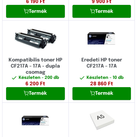
6 190
Ft
9 900
Ft
Termék
Termék
Kompatibilis toner HP
Eredeti HP toner
CF217A - 17A - dupla
CF217A - 17A
csomag
Készleten
- 200 db
Készleten
- 10 db
6 200
Ft
28 860
Ft
Termék
Termék