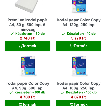
Prémium irodai papír
Irodai papír Color Copy
A4, 80 g, 500 lap, A
A4, 120g, 250 lap
minőség
Készleten
- 50 db
Készleten
- 10 db
2 740
Ft
3 770
Ft
Termék
Termék
Irodai papír Color Copy
Irodai papír Color Copy
A4, 90g, 500 lap
A4, 160g, 250 lap
Készleten
- 100 db
Készleten
- 100 db
4 780
Ft
4 870
Ft
Termék
Termék