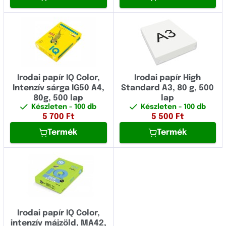
Irodai papír IQ Color,
Irodai papír High
Intenzív sárga IG50 A4,
Standard A3, 80 g, 500
80g, 500 lap
lap
Készleten
- 100 db
Készleten
- 100 db
5 700
Ft
5 500
Ft
Termék
Termék
Irodai papír IQ Color,
intenzív májzöld, MA42,