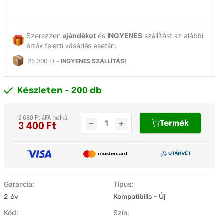
Szerezzen
ajándékot
és
INGYENES
szállítást az alábbi
érték feletti vásárlás esetén:
25 000 Ft -
INGYENES SZÁLLÍTÁS!
Készleten
- 200 db
2 680 Ft ÁFA nélkül
Termék
3 400
Ft
Garancia:
Típus:
2 év
Kompatibilis - Új
Kód:
Szín: