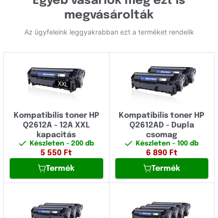
Egyéb vásárlók még ezt is
megvásárolták
Az ügyfeleink leggyakrabban ezt a terméket rendelik
Kompatibilis toner HP
Kompatibilis toner HP
Q2612A - 12A XXL
Q2612AD - Dupla
kapacitás
csomag
Készleten
- 200 db
Készleten
- 100 db
5 550
Ft
6 890
Ft
Termék
Termék