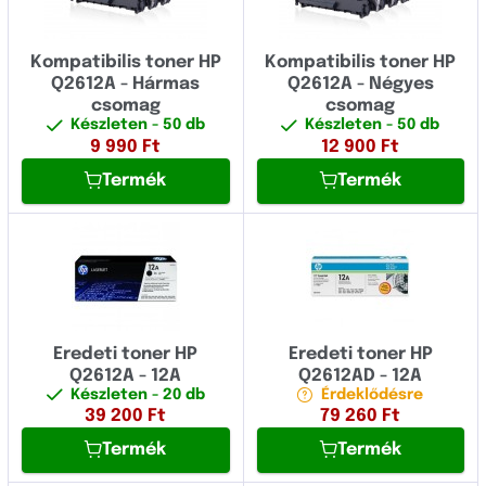
Kompatibilis toner HP
Kompatibilis toner HP
Q2612A - Hármas
Q2612A - Négyes
csomag
csomag
Készleten
- 50 db
Készleten
- 50 db
9 990
Ft
12 900
Ft
Termék
Termék
Eredeti toner HP
Eredeti toner HP
Q2612A - 12A
Q2612AD - 12A
Készleten
- 20 db
Érdeklődésre
39 200
Ft
79 260
Ft
Termék
Termék