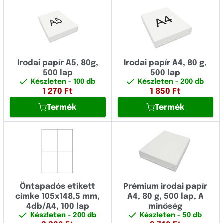
Irodai papír A5, 80g,
Irodai papír A4, 80 g,
500 lap
500 lap
Készleten
- 100 db
Készleten
- 200 db
1 270
Ft
1 850
Ft
Termék
Termék
Öntapadós etikett
Prémium irodai papír
címke 105x148,5 mm,
A4, 80 g, 500 lap, A
4db/A4, 100 lap
minőség
Készleten
- 200 db
Készleten
- 50 db