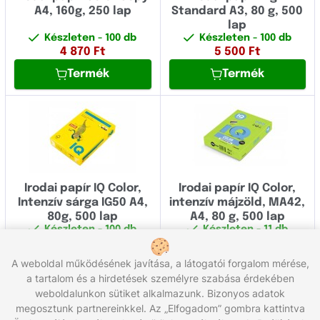
A4, 160g, 250 lap
Standard A3, 80 g, 500
lap
Készleten
- 100 db
Készleten
- 100 db
4 870
Ft
5 500
Ft
Termék
Termék
Irodai papír IQ Color,
Irodai papír IQ Color,
Intenzív sárga IG50 A4,
intenzív májzöld, MA42,
80g, 500 lap
A4, 80 g, 500 lap
Készleten
- 100 db
Készleten
- 11 db
5 700
Ft
5 700
Ft
A weboldal működésének javítása, a látogatói forgalom mérése,
Termék
Termék
a tartalom és a hirdetések személyre szabása érdekében
weboldalunkon sütiket alkalmazunk. Bizonyos adatok
Összesen 16 termék
megosztunk partnereinkkel. Az „Elfogadom” gombra kattintva