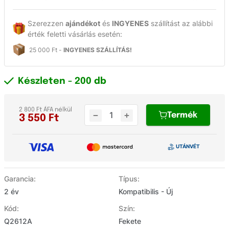
Szerezzen
ajándékot
és
INGYENES
szállítást az alábbi
érték feletti vásárlás esetén:
25 000 Ft -
INGYENES SZÁLLÍTÁS!
Készleten
- 200 db
2 800 Ft ÁFA nélkül
Termék
3 550
Ft
Garancia:
Típus:
2 év
Kompatibilis - Új
Kód:
Szín:
Q2612A
Fekete