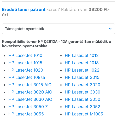
Eredeti toner patront
keres
?
Raktáron van
39200 Ft-
ért
.
Támogatott nyomtatók
Támogatott nyomtatók
Kompatibilis toner HP Q2612A - 12A garantáltan működik a
következő nyomtatókkal:
Részletes leírás
HP LaserJet 1010
HP LaserJet 1012
Webáruház értékelés
HP LaserJet 1015
HP LaserJet 1018
Kérdezzen
HP LaserJet 1020
HP LaserJet 1022
HP LaserJet 108se
HP LaserJet 3015
HP LaserJet 3015 AIO
HP LaserJet 3020
HP LaserJet 3020 AIO
HP LaserJet 3030
HP LaserJet 3030 AIO
HP LaserJet 3050
HP LaserJet 3050 Z
HP LaserJet 3052
HP LaserJet 3055
HP LaserJet M1005